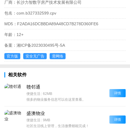
厂商：
长沙力智数字房产技术发展有限公司
包名：
com.b327332599.cpv
MD5：
F2ADA16DCBBDA89A48CD7B278D360FE6
年龄：
12+
备案：
湘ICP备2023030495号-5A
官方版
安全无广告
需网络
相关软件
赣邻通
详情
便捷生活
|
62MB
很多的物业服务信息可以在这里查看。
盛澳物业
详情
便捷生活
|
9MB
社区生活线上管理，生活缴费都能完成！