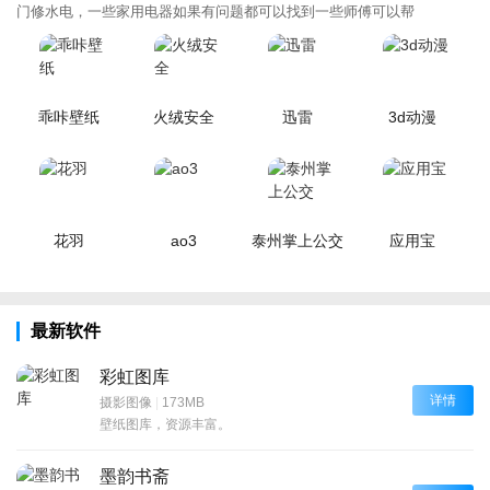
门修水电，一些家用电器如果有问题都可以找到一些师傅可以帮
乖咔壁纸
火绒安全
迅雷
3d动漫
花羽
ao3
泰州掌上公交
应用宝
最新软件
彩虹图库
详情
摄影图像
|
173MB
壁纸图库，资源丰富。
墨韵书斋