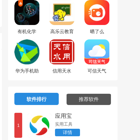
有机化学
高乐云教育
晒了么
华为手机助
信用天水
可信天气
手
软件排行
推荐软件
应用宝
实用工具
1
详情