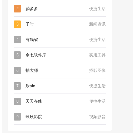
2
躺多多
便捷生活
3
子时
新闻资讯
4
有钱省
便捷生活
5
余七软件库
实用工具
6
拍大师
摄影图像
7
乐pin
便捷生活
8
天天在线
便捷生活
9
玖玖影院
视频影音