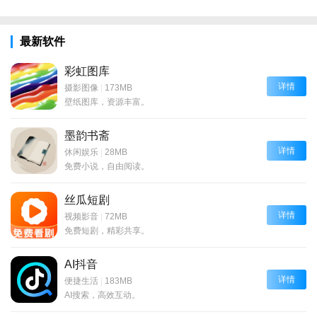
最新软件
彩虹图库
详情
摄影图像
|
173MB
壁纸图库，资源丰富。
墨韵书斋
详情
休闲娱乐
|
28MB
免费小说，自由阅读。
丝瓜短剧
详情
视频影音
|
72MB
免费短剧，精彩共享。
AI抖音
详情
便捷生活
|
183MB
AI搜索，高效互动。