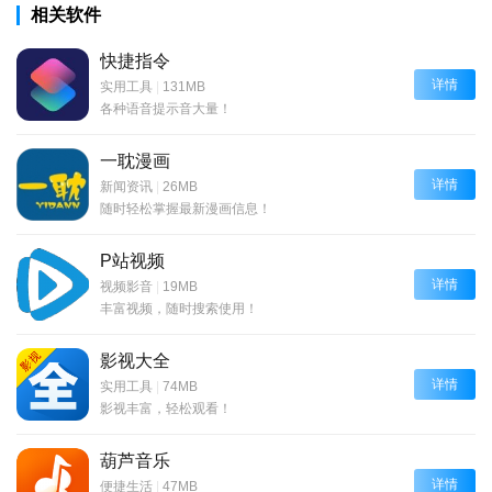
相关软件
快捷指令
详情
实用工具
|
131MB
各种语音提示音大量！
一耽漫画
详情
新闻资讯
|
26MB
随时轻松掌握最新漫画信息！
P站视频
详情
视频影音
|
19MB
丰富视频，随时搜索使用！
影视大全
详情
实用工具
|
74MB
影视丰富，轻松观看！
葫芦音乐
详情
便捷生活
|
47MB