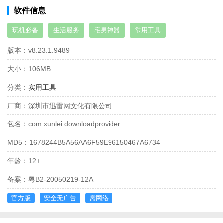
软件信息
玩机必备
生活服务
宅男神器
常用工具
版本：
v8.23.1.9489
大小：
106MB
分类：
实用工具
厂商：
深圳市迅雷网文化有限公司
包名：
com.xunlei.downloadprovider
MD5：
1678244B5A56AA6F59E96150467A6734
年龄：
12+
备案：
粤B2-20050219-12A
官方版
安全无广告
需网络