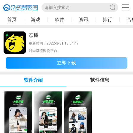
首页
游戏
软件
资讯
排行
合
态棒
更新时间：2022-3-31 13:54:47
时尚潮流购物平台。
立即下载
软件介绍
软件信息