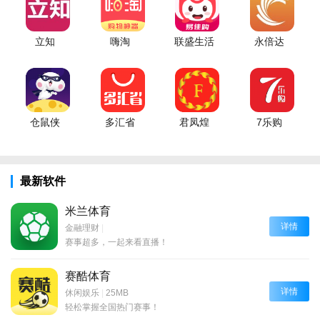
立知
嗨淘
联盛生活
永倍达
仓鼠侠
多汇省
君凤煌
7乐购
最新软件
米兰体育
详情
金融理财
|
赛事超多，一起来看直播！
赛酷体育
详情
休闲娱乐
|
25MB
轻松掌握全国热门赛事！