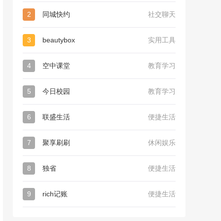
2
同城快约
社交聊天
3
beautybox
实用工具
4
空中课堂
教育学习
5
今日校园
教育学习
6
联盛生活
便捷生活
7
聚享刷刷
休闲娱乐
8
独省
便捷生活
9
rich记账
便捷生活