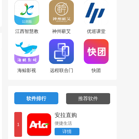
江西智慧教
神州蕲艾
优巡课堂
育
海鲸影视
远程联合门
快团
诊医生端
软件排行
推荐软件
安拉直购
便捷生活
1
详情