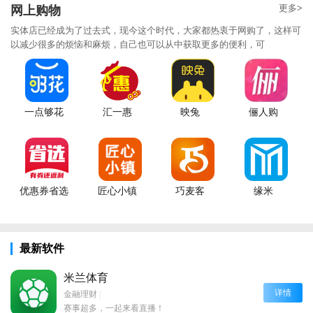
更多>
网上购物
实体店已经成为了过去式，现今这个时代，大家都热衷于网购了，这样可
以减少很多的烦恼和麻烦，自己也可以从中获取更多的便利，可
一点够花
汇一惠
映兔
俪人购
优惠券省选
匠心小镇
巧麦客
缘米
最新软件
米兰体育
详情
金融理财
|
赛事超多，一起来看直播！