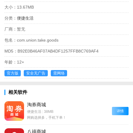
大小：
13.67MB
分类：
便捷生活
厂商：
暂无
包名：
com.union.take.goods
MD5：
B92E0B46AF07AB4DF1257FFB8C769AF4
年龄：
12+
官方版
安全无广告
需网络
相关软件
淘券商城
详情
便捷生活
|
38MB
网购选择多，手机下单！
八禧商城