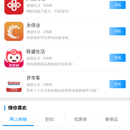
详情
便捷生活
|
30MB
网购优惠力度大，手机海淘！
永倍达
详情
便捷生活
|
29MB
在线领券可以帮你快速省钱。
联盛生活
详情
便捷生活
|
43MB
所有新鲜商品都能低价去购买！
开市客
详情
便捷生活
|
18MB
带来了十分丰富的商品种类的优惠购物平台哦！
猜你喜欢
网上购物
折扣
优惠劵
奢侈品