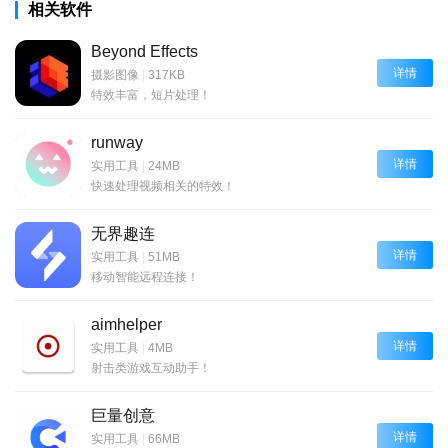
相关软件
Beyond Effects
详情
摄影图像
|
317KB
特效丰富，短片处理！
runway
详情
实用工具
|
24MB
快速处理视频相关的特效！
无界趣连
详情
实用工具
|
51MB
移动智能远程连接！
aimhelper
详情
实用工具
|
4MB
射击类游戏互动助手！
巨量创意
详情
实用工具
|
66MB