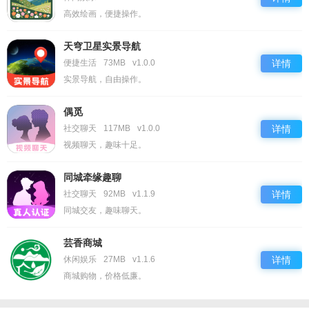
高效绘画，便捷操作。
天穹卫星实景导航
便捷生活
73MB
v1.0.0
详情
实景导航，自由操作。
偶觅
社交聊天
117MB
v1.0.0
详情
视频聊天，趣味十足。
同城牵缘趣聊
社交聊天
92MB
v1.1.9
详情
同城交友，趣味聊天。
芸香商城
休闲娱乐
27MB
v1.1.6
详情
商城购物，价格低廉。