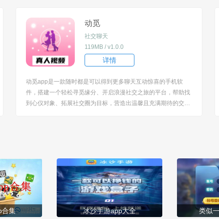
这款软件中找到合适的功能与内容。 [title=biaoti]软件特色[/title]
1、拥有丰富的笔...
动觅
社交聊天
119MB / v1.0.0
详情
动觅app是一款随时都是可以得到更多聊天互动惊喜的手机软
件，搭建一个轻松寻觅缘分、开启浪漫社交之旅的平台，帮助找
到心仪对象、拓展社交圈为目标，营造出温馨且充满期待的交友
氛围，满足对真诚社交、甜蜜邂逅的需求，让用户在虚拟空间也
能感受交友的美好与惊喜。 [title=biaoti]软件特色[/title] 1、用户
的资料真实性，通过...
p合集
冰沙手游app大全
类似