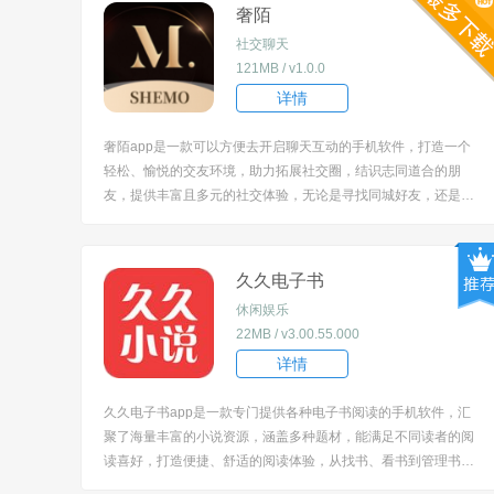
奢陌
社交聊天
121MB / v1.0.0
详情
奢陌app是一款可以方便去开启聊天互动的手机软件，打造一个
轻松、愉悦的交友环境，助力拓展社交圈，结识志同道合的朋
友，提供丰富且多元的社交体验，无论是寻找同城好友，还是与
有共同兴趣爱好的人交流，都能在这款软件中实现，让用户在虚
拟的网络世界中，也能感受到社交的温暖与乐趣。 [title=biaoti]
软件特色[/title] 1、采...
久久电子书
休闲娱乐
22MB / v3.00.55.000
详情
久久电子书app是一款专门提供各种电子书阅读的手机软件，汇
聚了海量丰富的小说资源，涵盖多种题材，能满足不同读者的阅
读喜好，打造便捷、舒适的阅读体验，从找书、看书到管理书
籍，都提供了贴心的功能支持，无论是热门小说还是小众佳作，