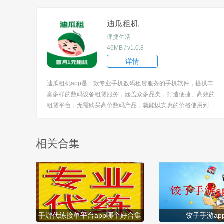
都能在这里找到，让用户尽享阅读乐趣。 [title=biaoti]软件特色[/t
itle] 1、针对不同读...
迪瓜租机
便捷生活
46MB / v1.0.8
详情
迪瓜租机app是一款专业手机数码租赁服务的手机软件，提供丰
富多样的数码设备租赁服务，涵盖众多品类，打造便捷、高效的
租赁平台，无需购买高价数码产品，就能以实惠的价格使用到心
仪的设备，旨在满足在不同场景下对数码设备的临时需求，都能
通过该软件轻松租赁。 [title=biaoti]软件特色[/title] 1、不仅有热
门手机、电脑，还...
相关合集
手游代练接单平台app哪个好合集
饺子手游ap