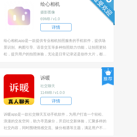
绘心相机
摄影图像
69MB / v1.0
详情
绘心相机app是一款提供专业相机拍照服务的手机软件，提供场
景识别、构图引导、语音交互等多种拍照助力功能，让拍照更轻
松，提升用户的拍照体验，无论是日常记录还是创作大片，都能
通过该软件获得智能辅助，拍出更满意的照片，解决拍照时场景
判断、构图等难题，让摄影小白也能轻松出片。 [title=biaoti]软
件特色[/title] 1、能...
诉暖
社交聊天
114MB / v1.0.0
详情
诉暖app是一款社交聊天互动手机软件，为用户打造一个轻松、
浪漫的交友空间，助力寻觅缘分，开启社交新体验，汇聚多样的
社交内容，同时围绕情感交流、缘分相遇等主题，满足用户不同
的社交需求，提供真实高效的交友途径，在虚拟平台也能感受到