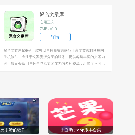
社交的真诚与温暖。 [title=biaoti]软件特色[/title] 1、展示丰富的
社交对象，用户可...
聚合文案库
实用工具
7MB / v1.0
详情
聚合文案库app是一款可以直接免费去获取丰富文案素材使用的
手机软件，专注于文案资源分享的服务，提供各类丰富的文案内
容，每日会给用户分享包括文案在内的多种资源，汇聚了不同类
型的文案，能满足用户在多种场景下的文案需求，同时还具备便
捷的文案使用功能。 [title=biaoti]软件特色[/title] 1、涵盖安慰语
录、QQ签名、趣...
一元手游的软件
手游助手app版本合集