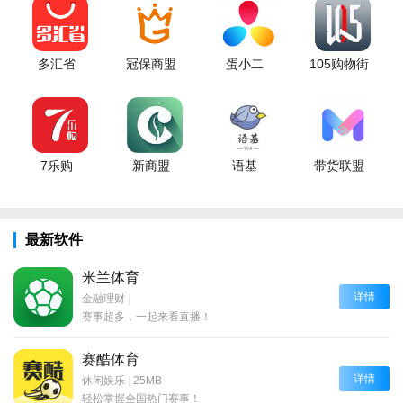
多汇省
冠保商盟
蛋小二
105购物街
7乐购
新商盟
语基
带货联盟
最新软件
米兰体育
详情
金融理财
|
赛事超多，一起来看直播！
赛酷体育
详情
休闲娱乐
|
25MB
轻松掌握全国热门赛事！