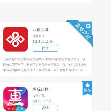
八禧商城
便捷生活
30MB / v1.0.39
详情
八禧商城app这里有各式各样不同的海淘新款好物提供给你，轻
松的就能下单了，推送了大量你喜欢的商品，每个专区品牌都会
做不定的拼单减价活动了，及时更新上架不同的新款给你！软件
内每天都有优惠活动，新人还有大礼包。感兴趣或者有需求的朋
友不要错过哦。 [title=biaoti]八禧商城app怎么用？[/title] 1、下载
安装软件后打...
惠玩购物
实用工具
29MB / v1.0.0
详情