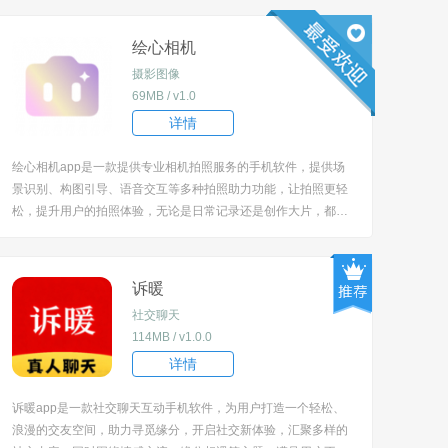
绘心相机
摄影图像
69MB / v1.0
详情
绘心相机app是一款提供专业相机拍照服务的手机软件，提供场
景识别、构图引导、语音交互等多种拍照助力功能，让拍照更轻
松，提升用户的拍照体验，无论是日常记录还是创作大片，都能
通过该软件获得智能辅助，拍出更满意的照片，解决拍照时场景
判断、构图等难题，让摄影小白也能轻松出片。 [title=biaoti]软
件特色[/title] 1、能...
诉暖
社交聊天
114MB / v1.0.0
详情
诉暖app是一款社交聊天互动手机软件，为用户打造一个轻松、
浪漫的交友空间，助力寻觅缘分，开启社交新体验，汇聚多样的