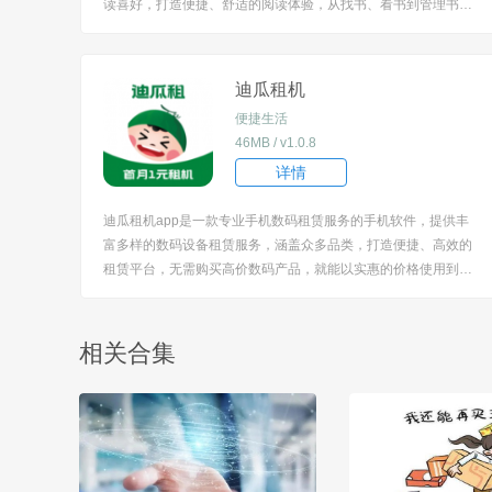
读喜好，打造便捷、舒适的阅读体验，从找书、看书到管理书
籍，都提供了贴心的功能支持，无论是热门小说还是小众佳作，
都能在这里找到，让用户尽享阅读乐趣。 [title=biaoti]软件特色[/t
itle] 1、针对不同读...
迪瓜租机
便捷生活
46MB / v1.0.8
详情
迪瓜租机app是一款专业手机数码租赁服务的手机软件，提供丰
富多样的数码设备租赁服务，涵盖众多品类，打造便捷、高效的
租赁平台，无需购买高价数码产品，就能以实惠的价格使用到心
仪的设备，旨在满足在不同场景下对数码设备的临时需求，都能
通过该软件轻松租赁。 [title=biaoti]软件特色[/title] 1、不仅有热
门手机、电脑，还...
相关合集