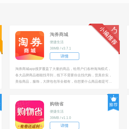
淘券商城
便捷生活
38MB / v3.7.1
详情
淘券商城app搜罗覆盖了大量的商品，给用户们各种海淘模式，
各大品牌商品都能找寻到，线下不需要你去找代购，货真价实，
美妆商品，服饰，大牌包包等全都有，你想要什么商品都是可以
在线购买的，一定可以让你随时低价抢购。 [title=biaoti]淘券商
城怎么退货？[/title] 1、用户需要在账户界面中找到相关的订单，
定位到需要退款的...
购物省
便捷生活
39MB / v1.1.0
详情