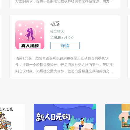
方面的需求，提供丰富的笔记模板和经典书法碑帖资源，助力高
效记录与深入书法学习，无论是日常笔记还是书法研习，都能在
这款软件中找到合适的功能与内容。 [title=biaoti]软件特色[/title]
1、拥有丰富的笔...
动觅
社交聊天
119MB / v1.0.0
详情
动觅app是一款随时都是可以得到更多聊天互动惊喜的手机软
件，搭建一个轻松寻觅缘分、开启浪漫社交之旅的平台，帮助找
到心仪对象、拓展社交圈为目标，营造出温馨且充满期待的交友
氛围，满足对真诚社交、甜蜜邂逅的需求，让用户在虚拟空间也
能感受交友的美好与惊喜。 [title=biaoti]软件特色[/title] 1、用户
的资料真实性，通过...