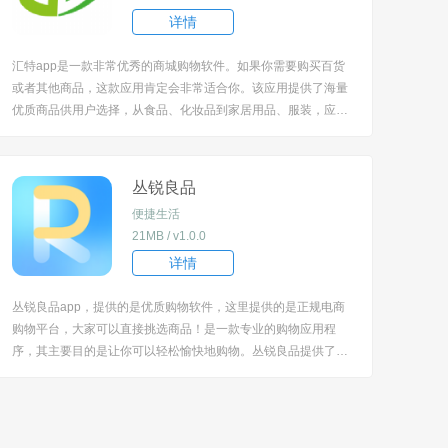
详情
汇特app是一款非常优秀的商城购物软件。如果你需要购买百货
或者其他商品，这款应用肯定会非常适合你。该应用提供了海量
优质商品供用户选择，从食品、化妆品到家居用品、服装，应有
尽有，能满足不同用户的需求。 [title=biaoti]软件特色：[/title]
1、全国连锁的百货购物商城，并且拥有非常丰富的商品种类和
品牌。 ...
丛锐良品
便捷生活
21MB / v1.0.0
详情
丛锐良品app，提供的是优质购物软件，这里提供的是正规电商
购物平台，大家可以直接挑选商品！是一款专业的购物应用程
序，其主要目的是让你可以轻松愉快地购物。丛锐良品提供了正
规电商平台的所有购物功能，同时也提供了许多其他特色和功
能，让你可以享受更加丰富的购物体验。 [title=biaoti]软件特
色：[/title] 1、为你提供了...