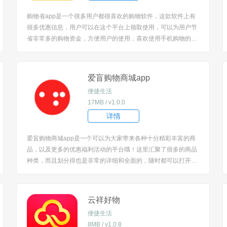
购物省app是一个很多用户都很喜欢的购物软件，这款软件上有
很多优惠信息，用户可以在这个平台上领取使用，可以为用户节
省非常多的购物资金，方便用户的使用，喜欢使用手机购物的用
户可以在这个平台上一起来使用。 [title=biaoti]购物省app怎么
用？[/title] 1、下载安装软件后打开，随时都是可以进入平台去购
物。 ...
爱盲购物商城app
便捷生活
17MB / v1.0.0
详情
爱盲购物商城app是一个可以为大家带来各种十分精彩丰富的商
品，以及更多的优惠福利活动的平台哦！这里汇聚了很多的商品
种类，而且划分得也是非常的详细和全面的，随时都可以打开手
机来进行关注哦！很多的省钱优惠的购物福利都是可以轻松的提
供给大家的，操作和了解起来都超级的便捷省心哦！一应俱全的
优惠板块都能带给大家。 [title=biaoti]软件特色...
云祥好物
便捷生活
8MB / v1.0.8