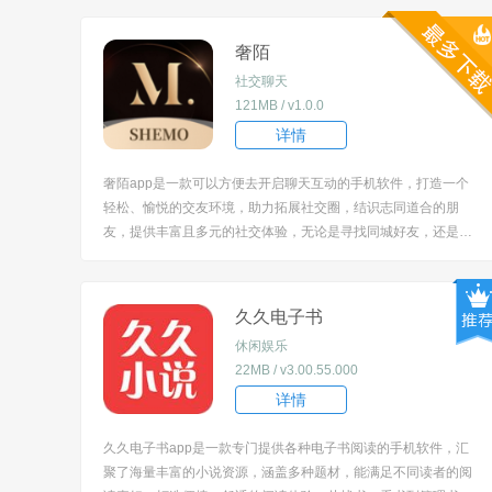
奢陌
社交聊天
121MB / v1.0.0
详情
奢陌app是一款可以方便去开启聊天互动的手机软件，打造一个
轻松、愉悦的交友环境，助力拓展社交圈，结识志同道合的朋
友，提供丰富且多元的社交体验，无论是寻找同城好友，还是与
有共同兴趣爱好的人交流，都能在这款软件中实现，让用户在虚
拟的网络世界中，也能感受到社交的温暖与乐趣。 [title=biaoti]
软件特色[/title] 1、采...
久久电子书
休闲娱乐
22MB / v3.00.55.000
详情
久久电子书app是一款专门提供各种电子书阅读的手机软件，汇
聚了海量丰富的小说资源，涵盖多种题材，能满足不同读者的阅