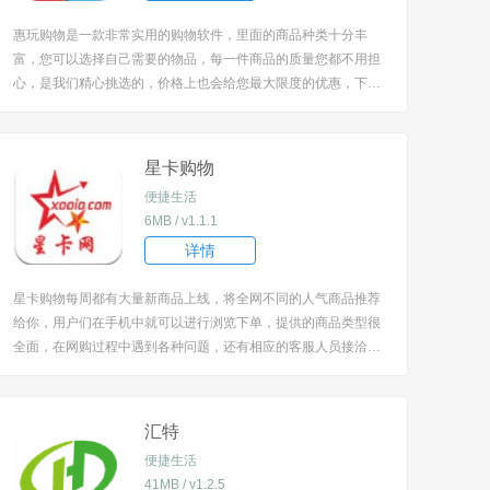
惠玩购物是一款非常实用的购物软件，里面的商品种类十分丰
富，您可以选择自己需要的物品，每一件商品的质量您都不用担
心，是我们精心挑选的，价格上也会给您最大限度的优惠，下单
成功之后我们会立即发货，保证您在最短的时间之内收到自己所
买的商品。 [title=biaoti]软件特色：[/title] 1、这里为大家带来了
丰富的商品优惠券，更...
星卡购物
便捷生活
6MB / v1.1.1
详情
星卡购物每周都有大量新商品上线，将全网不同的人气商品推荐
给你，用户们在手机中就可以进行浏览下单，提供的商品类型很
全面，在网购过程中遇到各种问题，还有相应的客服人员接洽服
务！ [title=biaoti]星卡购物特色：[/title] 1、同时还为你提供了开
店服务，让你轻松当店主赚钱。 2、与多家厂商均有合作，货源
真实...
汇特
便捷生活
41MB / v1.2.5