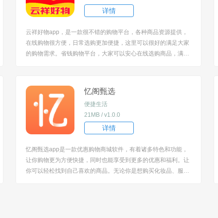
详情
云祥好物app，是一款很不错的购物平台，各种商品资源提供，
在线购物很方便，日常选购更加便捷，这里可以很好的满足大家
的购物需求。省钱购物平台，大家可以安心在线选购商品，满足
大家的网购需求，质量高，价格实惠，可以安心下单！ [title=bia
oti]软件特色：[/title] 1.可以直接挑选日常用品，满足大家的购物
需求，体验非常...
忆阁甄选
便捷生活
21MB / v1.0.0
详情
忆阁甄选app是一款优惠购物商城软件，有着诸多特色和功能，
让你购物更为方便快捷，同时也能享受到更多的优惠和福利。让
你可以轻松找到自己喜欢的商品。无论你是想购买化妆品、服
装、数码产品还是家居用品，忆阁甄选APP都有着丰富的种类供
你选择。 [title=biaoti]软件特色：[/title] 1、非常实用的购物软
件，其商品丰富、界...