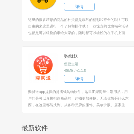
详情
这里的很多精彩的商品的种类都是非常的精彩和齐全的哦！可以
自由的来这里进行一个了解和操作哦！一些惊喜的优惠福利活动
也都是可以轻松的带给大家的，随时都可以轻松的在手机上面来
进行选购哦！每天都可以轻松的进行一个操作和了解哦！超多精
彩的优惠省钱的福利活动也都是可以带给大家关注的。 [title=bia
oti]软件特色：[/title] ...
购就送
便捷生活
48MB / v1.1.0
详情
购就送app提供的是省钱购物软件，这里汇聚海量生活用品，用
户们是可以直接挑选商品的，购物更加便捷。无论你想买什么东
西，在这里都能找到。从各种品牌的服饰、美妆护肤、居家生
活、数码电器，到食品饮料、母婴用品，应有尽有。 [title=biaot
i]购就送app特色：[/title] 1、有各种超值的秒杀活动，让你可以
轻松买到自己想要...
最新软件