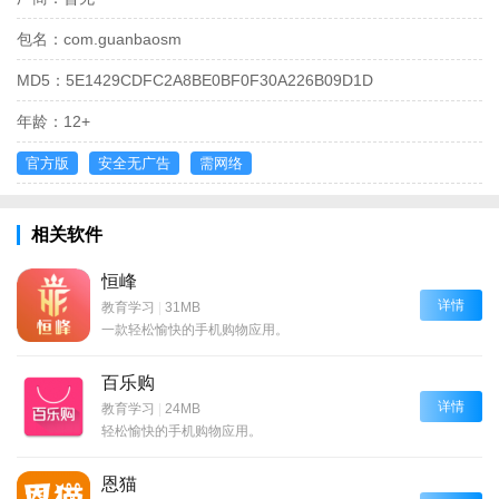
包名：
com.guanbaosm
MD5：
5E1429CDFC2A8BE0BF0F30A226B09D1D
年龄：
12+
官方版
安全无广告
需网络
相关软件
恒峰
详情
教育学习
|
31MB
一款轻松愉快的手机购物应用。
百乐购
详情
教育学习
|
24MB
轻松愉快的手机购物应用。
恩猫