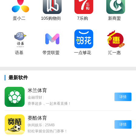
蛋小二
105购物街
7乐购
新商盟
语基
带货联盟
一点够花
汇一惠
最新软件
米兰体育
详情
金融理财
|
赛事超多，一起来看直播！
赛酷体育
详情
休闲娱乐
|
25MB
轻松掌握全国热门赛事！