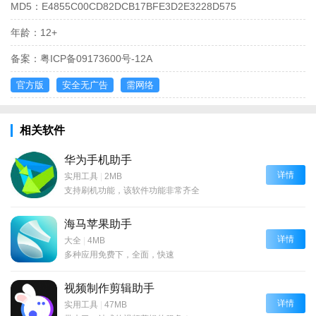
MD5：
E4855C00CD82DCB17BFE3D2E3228D575
年龄：
12+
备案：
粤ICP备09173600号-12A
官方版
安全无广告
需网络
相关软件
华为手机助手
详情
实用工具
|
2MB
支持刷机功能，该软件功能非常齐全
海马苹果助手
详情
大全
|
4MB
多种应用免费下，全面，快速
视频制作剪辑助手
详情
实用工具
|
47MB