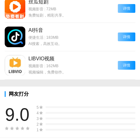
丝瓜短剧
详情
视频影音
|
72MB
免费短剧，精彩共享。
AI抖音
详情
便捷生活
|
183MB
AI搜索，高效互动。
LIBVIO视频
详情
视频影音
|
162MB
视频编辑，免费创作。
网友打分
9.0
5
4
3
2
1