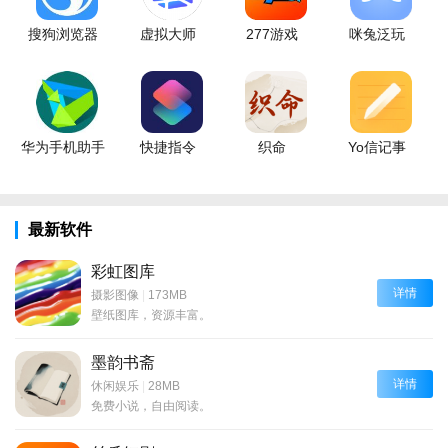
搜狗浏览器
虚拟大师
277游戏
咪兔泛玩
华为手机助手
快捷指令
织命
Yo信记事
最新软件
彩虹图库
详情
摄影图像
|
173MB
壁纸图库，资源丰富。
墨韵书斋
详情
休闲娱乐
|
28MB
免费小说，自由阅读。