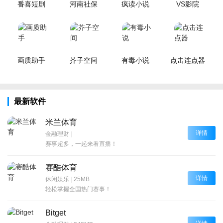
番喜短剧
河南社保
疯读小说
VS影院
画质助手
芥子空间
有毒小说
点击连点器
最新软件
米兰体育
详情
金融理财
|
赛事超多，一起来看直播！
赛酷体育
详情
休闲娱乐
|
25MB
轻松掌握全国热门赛事！
Bitget