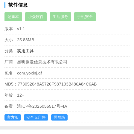
软件信息
记事本
小众软件
生活服务
手机安全
版本：
v1.1
大小：
25.83MB
分类：
实用工具
厂商：
昆明趣发信息技术有限公司
包名：
com.yoxinj.qf
MD5：
773052048A5726F987193B486A84C6AB
年龄：
12+
备案：
滇ICP备2025055517号-4A
官方版
安全无广告
需网络