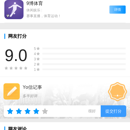
9博体育
详情
休闲娱乐
|
赛事直播，体育运动！
网友打分
9.0
5
4
3
2
1
Yo信记事
多半好评
很好
提交打分
网友评论