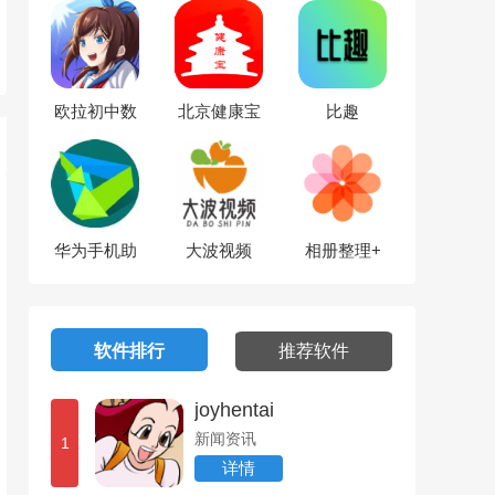
欧拉初中数
北京健康宝
比趣
学
华为手机助
大波视频
相册整理+
手
软件排行
推荐软件
joyhentai
新闻资讯
1
详情