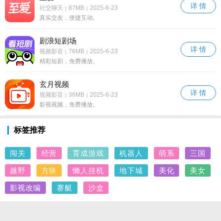
详 情
社交聊天
87MB
2025-6-23
|
|
真实交友，便捷互动。
剧浪短剧场
详 情
视频影音
76MB
2025-6-23
|
|
精彩短剧，免费播放。
玄月视频
详 情
视频影音
36MB
2025-6-23
|
|
影视视频，免费播放。
标签推荐
闯关
经营
育成游戏
机器人
萌系
三国
越野
方块
懒人挂机
地下城
美化
美女
影视改编
赛艇
沙盒