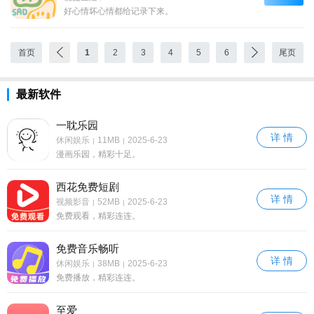
好心情坏心情都给记录下来。
首页
1
2
3
4
5
6
尾页
最新软件
一耽乐园
详 情
休闲娱乐
11MB
2025-6-23
|
|
漫画乐园，精彩十足。
西花免费短剧
详 情
视频影音
52MB
2025-6-23
|
|
免费观看，精彩连连。
免费音乐畅听
详 情
休闲娱乐
38MB
2025-6-23
|
|
免费播放，精彩连连。
至爱