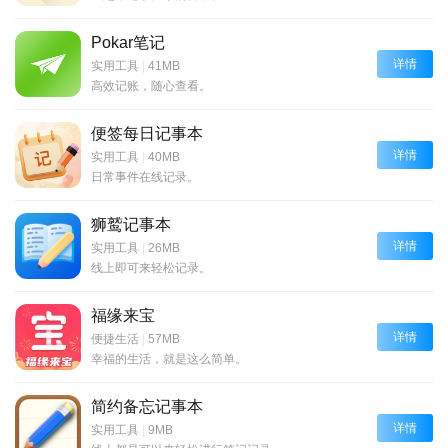
Pokar笔记
详情
实用工具
|
41MB
高效记账，随心查看。
便签每日记事本
详情
实用工具
|
40MB
日常事件在线记录。
狮鹫记事本
详情
实用工具
|
26MB
线上即可来轻松记录。
福缘来宝
详情
便捷生活
|
57MB
幸福的生活，就是这么简单。
简约备忘记事本
详情
实用工具
|
9MB