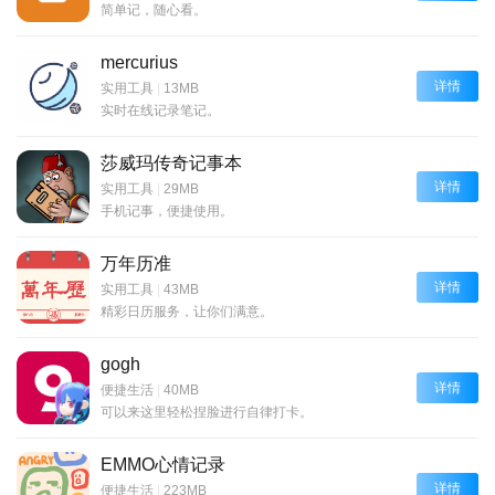
简单记，随心看。
mercurius
详情
实用工具
|
13MB
实时在线记录笔记。
莎威玛传奇记事本
详情
实用工具
|
29MB
手机记事，便捷使用。
万年历准
详情
实用工具
|
43MB
精彩日历服务，让你们满意。
gogh
详情
便捷生活
|
40MB
可以来这里轻松捏脸进行自律打卡。
EMMO心情记录
详情
便捷生活
|
223MB