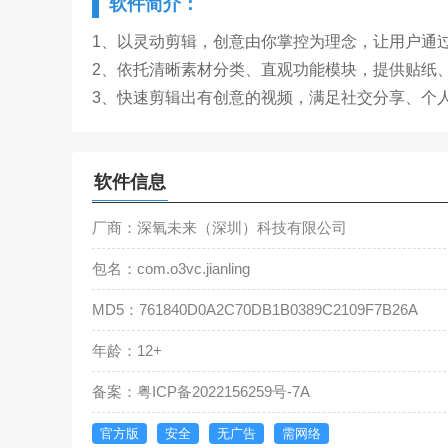
软件简介：
1、以灵动剪辑，创意由你掌控为理念，让用户通
2、依托清晰素材分类、直观功能模块，提供贴纸
3、快速剪辑出有创意的视频，满足社交分享、个
软件信息
厂商：深氧未来（深圳）科技有限公司
包名：com.o3vc.jianling
MD5：761840D0A2C70DB1B0389C2109F7B26A
年龄：12+
备案：粤ICP备2022156259号-7A
官方版
安全
无广告
需网络