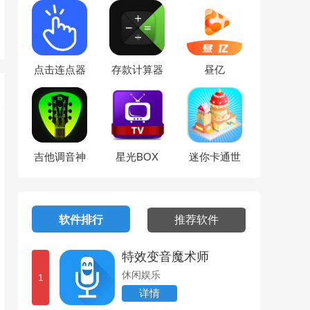
点击连点器
存款计算器
昼亿
吉他调音神
星光BOX
迷你卡通世
器
界
软件排行
推荐软件
特效变音魔术师
休闲娱乐
1
详情