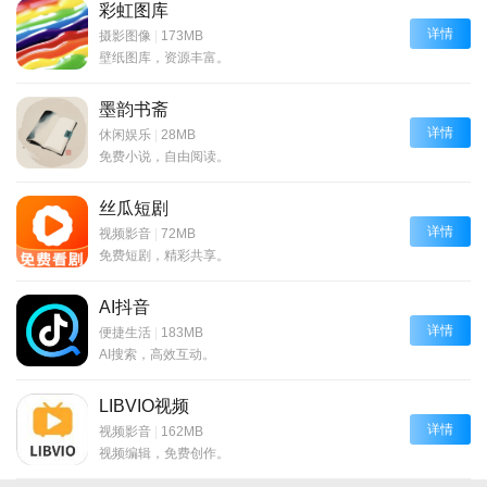
彩虹图库
详情
摄影图像
|
173MB
壁纸图库，资源丰富。
墨韵书斋
详情
休闲娱乐
|
28MB
免费小说，自由阅读。
丝瓜短剧
详情
视频影音
|
72MB
免费短剧，精彩共享。
AI抖音
详情
便捷生活
|
183MB
AI搜索，高效互动。
LIBVIO视频
详情
视频影音
|
162MB
视频编辑，免费创作。