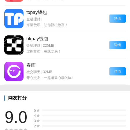
topay钱包
详情
金融理财
|
海量货币，助你轻松致富！
okpay钱包
详情
金融理财
|
225MB
虚拟货币，在线交易！
春雨
详情
社交聊天
|
32MB
开心交友，一起邂逅心动的ta！
网友打分
9.0
5
4
3
2