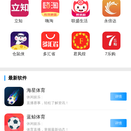
立知
嗨淘
联盛生活
永倍达
仓鼠侠
多汇省
君凤煌
7乐购
最新软件
海星体育
详情
休闲娱乐
|
直播赛事，轻松了解资讯！
蓝鲸体育
详情
休闲娱乐
|
体育直播，掌握最新动态！