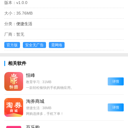
版本：
v1.0.0
大小：
35.76MB
分类：
便捷生活
厂商：
暂无
官方版
安全无广告
需网络
相关软件
恒峰
详情
教育学习
|
31MB
一款轻松愉快的手机购物应用。
淘券商城
详情
便捷生活
|
38MB
网购选择多，手机下单！
百乐购