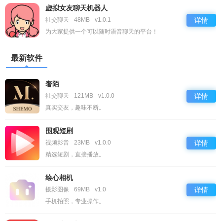
虚拟女友聊天机器人
社交聊天
48MB
v1.0.1
详情
为大家提供一个可以随时语音聊天的平台！
最新软件
奢陌
社交聊天
121MB
v1.0.0
详情
真实交友，趣味不断。
围观短剧
视频影音
23MB
v1.0.0
详情
精选短剧，直接播放。
绘心相机
摄影图像
69MB
v1.0
详情
手机拍照，专业操作。