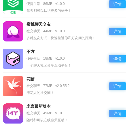
便捷生活
86MB
v1.0.0
详情
每天都可以认识更多的妹子！
蜜桃聊天交友
社交聊天
44MB
v1.0.0
详情
多种交友方式，快速拉近你和好友间的距离！
不方
便捷生活
18MB
v1.0.0
详情
一个聊天社区分享互动平台！
花信
社交聊天
77MB
v2.0.55.2
详情
养花人的社交圈！
米言最新版本
社交聊天
49MB
v1.0
详情
随时都可以在线聊天互动！