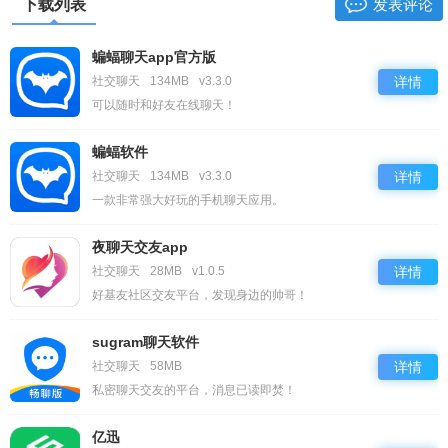
下载列表
发表评论
蝙蝠聊天app官方版
社交聊天
134MB
v3.3.0
详情
可以随时和好友在线聊天！
蝙蝠软件
社交聊天
134MB
v3.3.0
详情
一款非常强大好玩的手机聊天应用。
夜聊天交友app
社交聊天
28MB
v1.0.5
详情
好基友社区交友平台，发现身边的帅哥！
sugram聊天软件
社交聊天
58MB
详情
私密聊天交友的平台，消息已读即焚！
亿迅