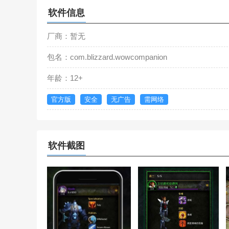
软件信息
厂商：暂无
包名：com.blizzard.wowcompanion
年龄：12+
官方版
安全
无广告
需网络
软件截图