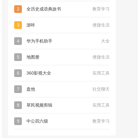
2
全历史成语典故书
教育学习
3
游咔
便捷生活
4
华为手机助手
大全
5
地图册
便捷生活
6
360影视大全
实用工具
7
盘他
社交聊天
8
草民视频剪辑
实用工具
9
中公四六级
教育学习