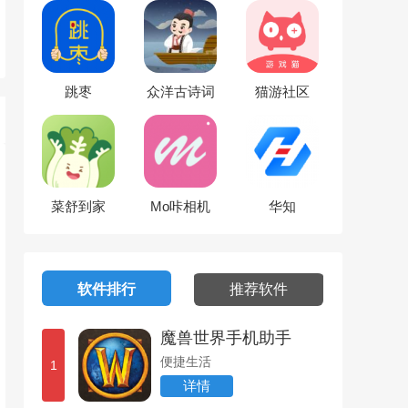
跳枣
众洋古诗词
猫游社区
菜舒到家
Mo咔相机
华知
软件排行
推荐软件
魔兽世界手机助手
便捷生活
1
详情