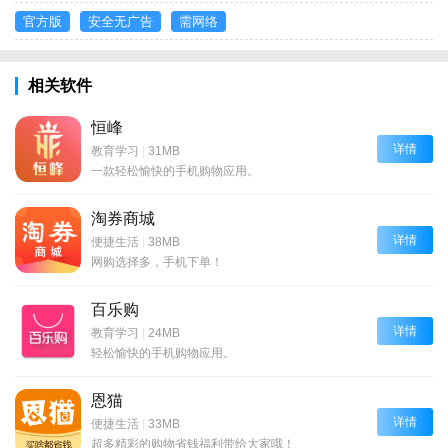
官方版
安全无广告
需网络
相关软件
恒峰
详情
教育学习
|
31MB
一款轻松愉快的手机购物应用。
淘券商城
详情
便捷生活
|
38MB
网购选择多，手机下单！
百乐购
详情
教育学习
|
24MB
轻松愉快的手机购物应用。
恩猫
详情
便捷生活
|
33MB
超多精彩的购物省钱福利带给大家哦！