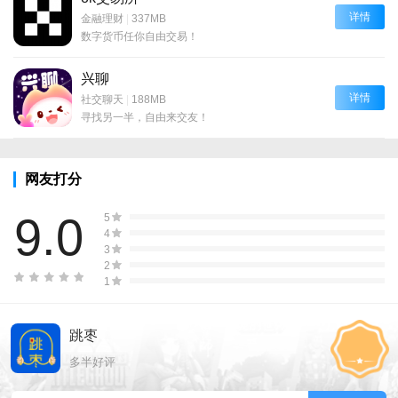
详情
金融理财
|
337MB
数字货币任你自由交易！
兴聊
详情
社交聊天
|
188MB
寻找另一半，自由来交友！
网友打分
9.0
5
4
3
2
1
跳枣
多半好评