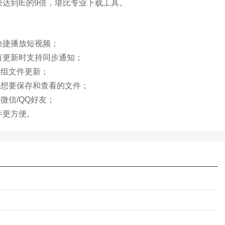
达到IE的9倍，堪比专业下载工具。
快捷播放短视频；
有更新时支持同步通知；
群组文件更新；
选想要保存和查看的文件；
微信/QQ好友；
件更方便。