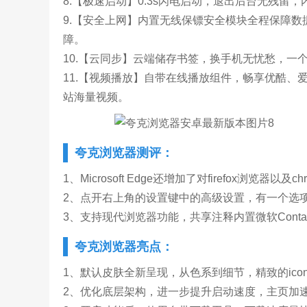
8.【极速启动】0.3s闪电启动，退出后台无残留
9.【安全上网】内置无线保镖安全模块全程保障
障。
10.【云同步】云端储存书签，换手机无忧愁，一
11.【视频播放】自带在线播放组件，畅享优酷、爱奇艺
站海量视频。
夸克浏览器测评：
1、Microsoft Edge还增加了对firefox浏览器以
2、点开右上角的设置键中的高级设置，有一个选项是
3、支持现代浏览器功能，共享注释内置微软Cont
夸克浏览器亮点：
1、默认皮肤全新呈现，从色系到细节，精致的icon
2、优化底层架构，进一步提升启动速度，主页加