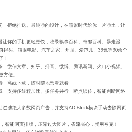
新闻，拒绝推送。最纯净的设计，在喧嚣时代给你一片净土，让
览器让你的手机更轻更快，收录糗事百科、奇趣百科、暴走漫
得买、猫眼电影、汽车之家、开眼、爱范儿、36氪等30余个
了！
头条，微信文章、知乎、抖音、微博、腾讯新闻、火山小视频、
更方便。
等待，离线下载，随时随地想看就看！
下载，支持多线程加速、多任务并行，断点续传，智能判断网络
过滤绝大多数网页广告，并支持AD Block模块手动去除网页
力，智能网页排版，压缩过大图片，省流省心，就用夸克！