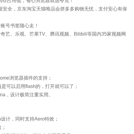
，内存占用低，省心浏览器就选夸克！
数据安全，京东淘宝天猫唯品会拼多多购物无忧，支付安心有保
个账号书签随心走！
、乐视、芒果TV、腾讯视频、Bilibili等国内35家视频网
及chrome浏览器插件的支持；
可以启用flash的，打开就可以了；
ana，设计极简注重实用。
设计，同时支持Aero特效；
速；