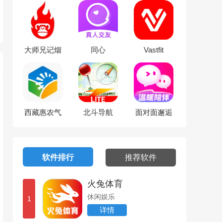
大师兄记烟
同心
Vastfit
西藏惠农气
北斗导航
面对面邂逅
象
软件排行
推荐软件
火兔体育
休闲娱乐
1
详情