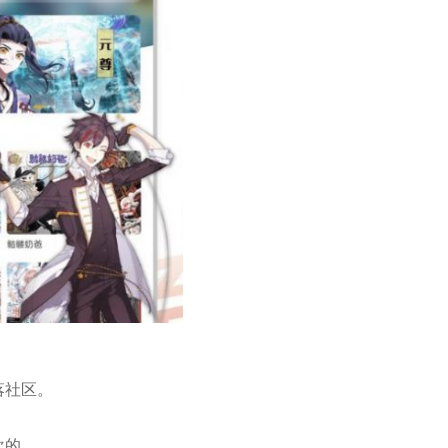
落社区。
。
欢的。