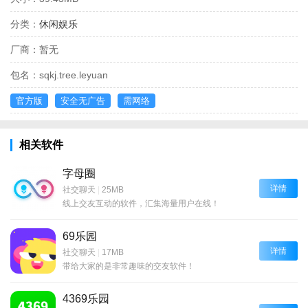
分类：
休闲娱乐
厂商：
暂无
包名：
sqkj.tree.leyuan
官方版
安全无广告
需网络
相关软件
字母圈
详情
社交聊天
|
25MB
线上交友互动的软件，汇集海量用户在线！
69乐园
详情
社交聊天
|
17MB
带给大家的是非常趣味的交友软件！
4369乐园