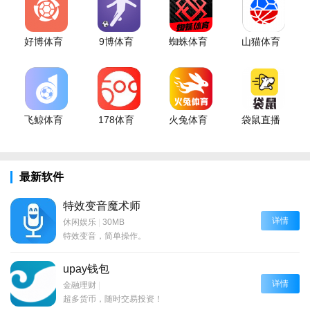
好博体育
9博体育
蜘蛛体育
山猫体育
飞鲸体育
178体育
火兔体育
袋鼠直播
最新软件
特效变音魔术师
详情
休闲娱乐
|
30MB
特效变音，简单操作。
upay钱包
详情
金融理财
|
超多货币，随时交易投资！