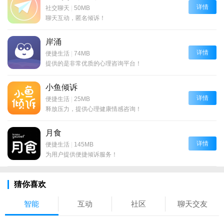
详情
社交聊天
|
50MB
聊天互动，匿名倾诉！
岸涌
详情
便捷生活
|
74MB
提供的是非常优质的心理咨询平台！
小鱼倾诉
详情
便捷生活
|
25MB
释放压力，提供心理健康情感咨询！
月食
详情
便捷生活
|
145MB
为用户提供便捷倾诉服务！
猜你喜欢
智能
互动
社区
聊天交友