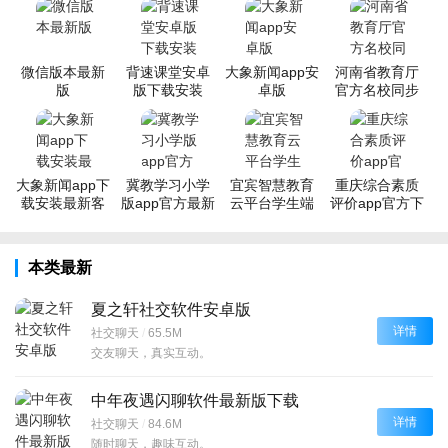
成长。
微信版本最新
背速课堂安卓
大象新闻app安
河南省教育厅
版
版下载安装
卓版
官方名校同步
课堂学生平台
app官方版（豫
教通）
大象新闻app下
冀教学习小学
宜宾智慧教育
重庆综合素质
载安装最新客
版app官方最新
云平台学生端
评价app官方下
户端
版
安卓下载
载最新版
本类最新
夏之轩社交软件安卓版
详情
社交聊天
/
65.5M
交友聊天，真实互动。
中年夜遇闪聊软件最新版下载
详情
社交聊天
/
84.6M
随时聊天，趣味互动。