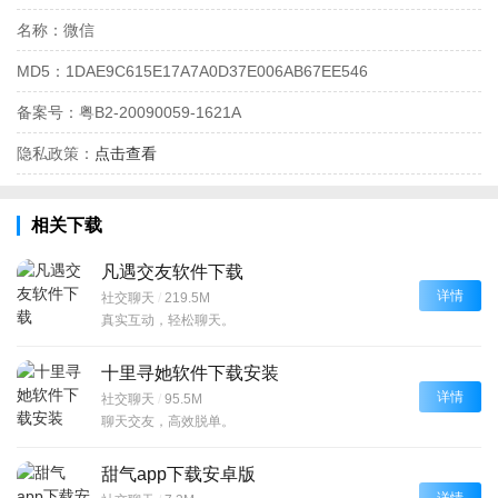
名称：
微信
MD5：
1DAE9C615E17A7A0D37E006AB67EE546
备案号：
粤B2-20090059-1621A
隐私政策：
点击查看
相关下载
凡遇交友软件下载
详情
社交聊天
/
219.5M
真实互动，轻松聊天。
十里寻她软件下载安装
详情
社交聊天
/
95.5M
聊天交友，高效脱单。
甜气app下载安卓版
详情