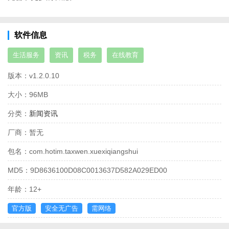
软件信息
生活服务
资讯
税务
在线教育
版本：
v1.2.0.10
大小：
96MB
分类：
新闻资讯
厂商：
暂无
包名：
com.hotim.taxwen.xuexiqiangshui
MD5：
9D8636100D08C0013637D582A029ED00
年龄：
12+
官方版
安全无广告
需网络