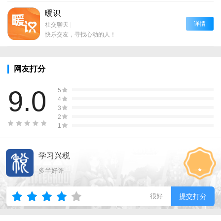
暖识
详情
社交聊天
|
快乐交友，寻找心动的人！
网友打分
9.0
5
4
3
2
1
学习兴税
多半好评
很好
提交打分