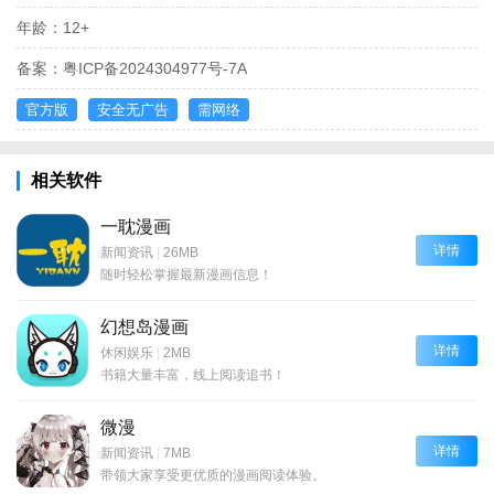
年龄：
12+
备案：
粤ICP备2024304977号-7A
官方版
安全无广告
需网络
相关软件
一耽漫画
详情
新闻资讯
|
26MB
随时轻松掌握最新漫画信息！
幻想岛漫画
详情
休闲娱乐
|
2MB
书籍大量丰富，线上阅读追书！
微漫
详情
新闻资讯
|
7MB
带领大家享受更优质的漫画阅读体验。