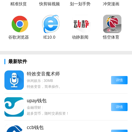
精准扶贫
快剪辑视频
划一划手势
冲突漫画
谷歌浏览器
IE10.0
动静新闻
悟空体育
最新软件
特效变音魔术师
详情
休闲娱乐
|
30MB
特效变音，简单操作。
upay钱包
详情
金融理财
|
超多货币，随时交易投资！
ccb钱包