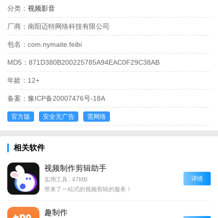
分类：
视频影音
厂商：
南阳迈特网络科技有限公司
包名：
com.nymaite.feibi
MD5：
871D380B200225785A94EAC0F29C38AB
年龄：
12+
备案：
豫ICP备20007476号-18A
官方版
安全无广告
需网络
相关软件
视频制作剪辑助手
详情
实用工具
|
47MB
带来了一站式的视频剪辑的服务！
趣制作