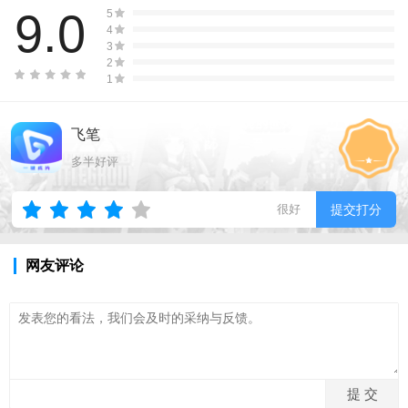
9.0
5
4
3
2
1
飞笔
多半好评
很好
提交打分
网友评论