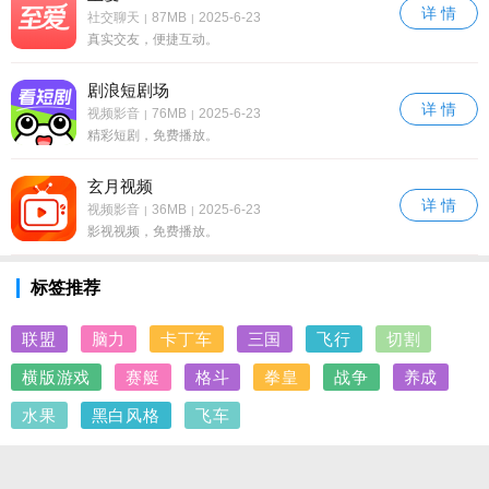
详 情
社交聊天
87MB
2025-6-23
|
|
真实交友，便捷互动。
剧浪短剧场
详 情
视频影音
76MB
2025-6-23
|
|
精彩短剧，免费播放。
玄月视频
详 情
视频影音
36MB
2025-6-23
|
|
影视视频，免费播放。
标签推荐
联盟
脑力
卡丁车
三国
飞行
切割
横版游戏
赛艇
格斗
拳皇
战争
养成
水果
黑白风格
飞车