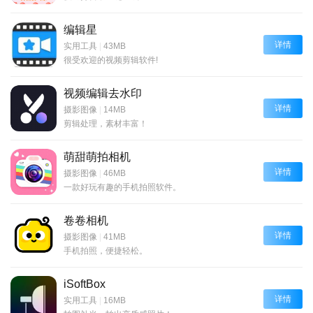
编辑星
详情
实用工具
|
43MB
很受欢迎的视频剪辑软件!
视频编辑去水印
详情
摄影图像
|
14MB
剪辑处理，素材丰富！
萌甜萌拍相机
详情
摄影图像
|
46MB
一款好玩有趣的手机拍照软件。
卷卷相机
详情
摄影图像
|
41MB
手机拍照，便捷轻松。
iSoftBox
详情
实用工具
|
16MB