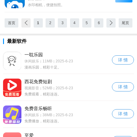
水印相机，便捷拍照。
首页
1
2
3
4
5
6
尾页
最新软件
一耽乐园
详 情
休闲娱乐
11MB
2025-6-23
|
|
漫画乐园，精彩十足。
西花免费短剧
详 情
视频影音
52MB
2025-6-23
|
|
免费观看，精彩连连。
免费音乐畅听
详 情
休闲娱乐
38MB
2025-6-23
|
|
免费播放，精彩连连。
至爱