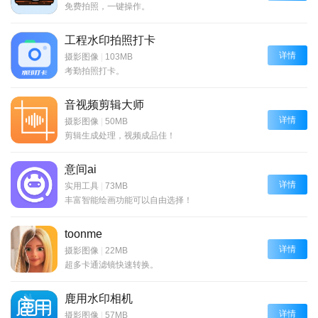
免费拍照，一键操作。
工程水印拍照打卡
详情
摄影图像
|
103MB
考勤拍照打卡。
音视频剪辑大师
详情
摄影图像
|
50MB
剪辑生成处理，视频成品佳！
意间ai
详情
实用工具
|
73MB
丰富智能绘画功能可以自由选择！
toonme
详情
摄影图像
|
22MB
超多卡通滤镜快速转换。
鹿用水印相机
详情
摄影图像
|
57MB