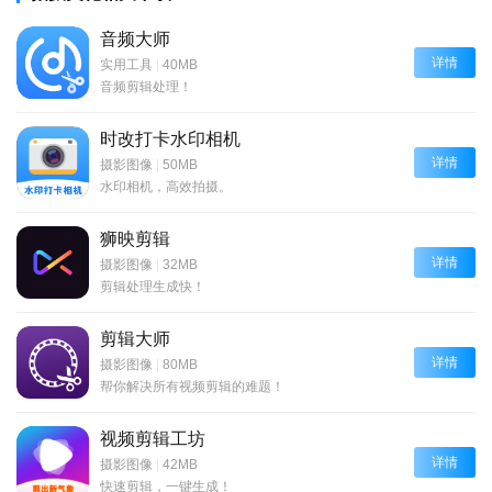
音频大师
详情
实用工具
|
40MB
音频剪辑处理！
时改打卡水印相机
详情
摄影图像
|
50MB
水印相机，高效拍摄。
狮映剪辑
详情
摄影图像
|
32MB
剪辑处理生成快！
剪辑大师
详情
摄影图像
|
80MB
帮你解决所有视频剪辑的难题！
视频剪辑工坊
详情
摄影图像
|
42MB
快速剪辑，一键生成！