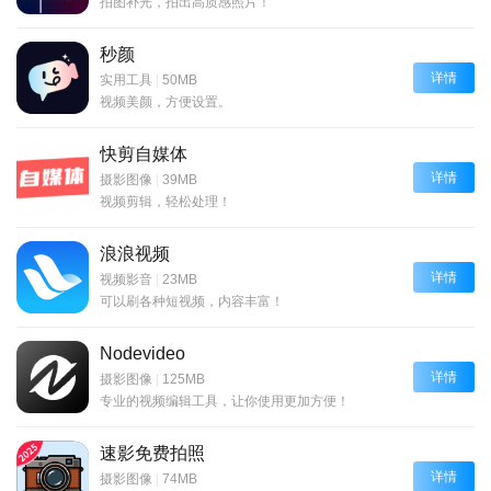
拍图补光，拍出高质感照片！
秒颜
详情
实用工具
|
50MB
视频美颜，方便设置。
快剪自媒体
详情
摄影图像
|
39MB
视频剪辑，轻松处理！
浪浪视频
详情
视频影音
|
23MB
可以刷各种短视频，内容丰富！
Nodevideo
详情
摄影图像
|
125MB
专业的视频编辑工具，让你使用更加方便！
速影免费拍照
详情
摄影图像
|
74MB