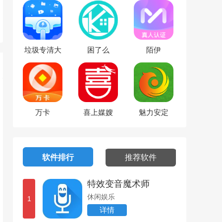
垃圾专清大
困了么
陌伊
师
万卡
喜上媒嫂
魅力安定
软件排行
推荐软件
特效变音魔术师
休闲娱乐
1
详情