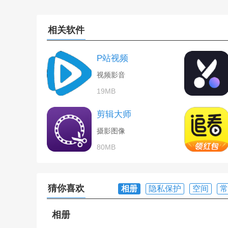
相关软件
P站视频
视频影音
19MB
剪辑大师
摄影图像
80MB
猜你喜欢
相册
隐私保护
空间
常
相册