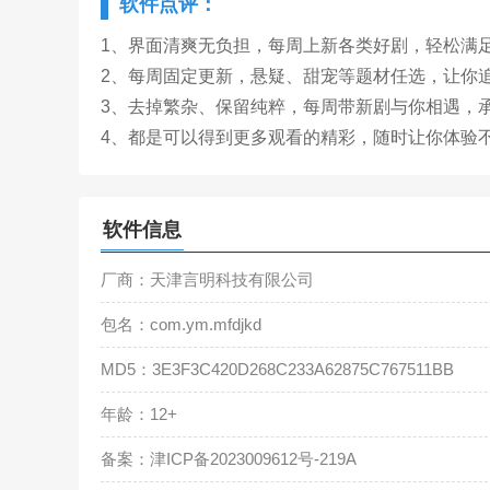
软件点评：
1、界面清爽无负担，每周上新各类好剧，轻松满
2、每周固定更新，悬疑、甜宠等题材任选，让你
3、去掉繁杂、保留纯粹，每周带新剧与你相遇，
4、都是可以得到更多观看的精彩，随时让你体验
软件信息
厂商：天津言明科技有限公司
包名：com.ym.mfdjkd
MD5：3E3F3C420D268C233A62875C767511BB
年龄：12+
备案：津ICP备2023009612号-219A