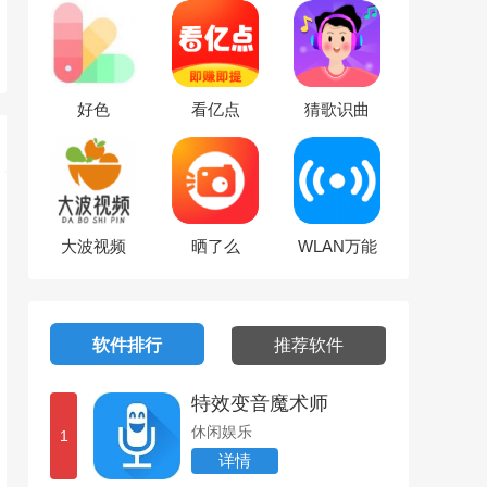
好色
看亿点
猜歌识曲
大波视频
晒了么
WLAN万能
锁屏壁纸
软件排行
推荐软件
特效变音魔术师
休闲娱乐
1
详情