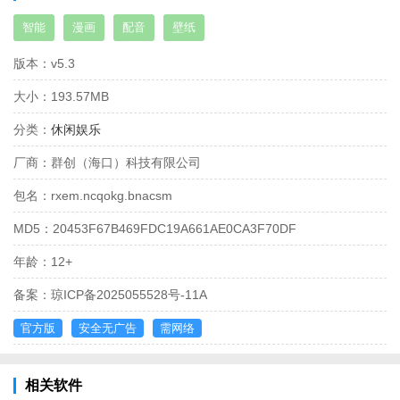
智能
漫画
配音
壁纸
版本：
v5.3
大小：
193.57MB
分类：
休闲娱乐
厂商：
群创（海口）科技有限公司
包名：
rxem.ncqokg.bnacsm
MD5：
20453F67B469FDC19A661AE0CA3F70DF
年龄：
12+
备案：
琼ICP备2025055528号-11A
官方版
安全无广告
需网络
相关软件