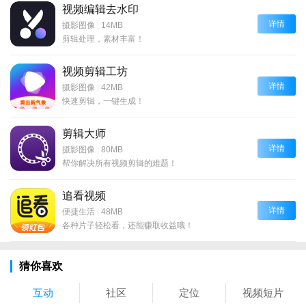
视频编辑去水印
详情
摄影图像
|
14MB
剪辑处理，素材丰富！
视频剪辑工坊
详情
摄影图像
|
42MB
快速剪辑，一键生成！
剪辑大师
详情
摄影图像
|
80MB
帮你解决所有视频剪辑的难题！
追看视频
详情
便捷生活
|
48MB
各种片子轻松看，还能赚取收益哦！
猜你喜欢
互动
社区
定位
视频短片