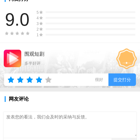
9.0
5
4
3
2
1
围观短剧
多半好评
很好
提交打分
网友评论