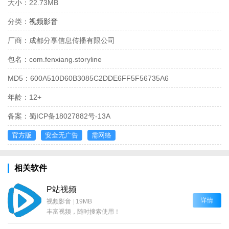
大小：
22.73MB
分类：
视频影音
厂商：
成都分享信息传播有限公司
包名：
com.fenxiang.storyline
MD5：
600A510D60B3085C2DDE6FF5F56735A6
年龄：
12+
备案：
蜀ICP备18027882号-13A
官方版
安全无广告
需网络
相关软件
P站视频
详情
视频影音
|
19MB
丰富视频，随时搜索使用！