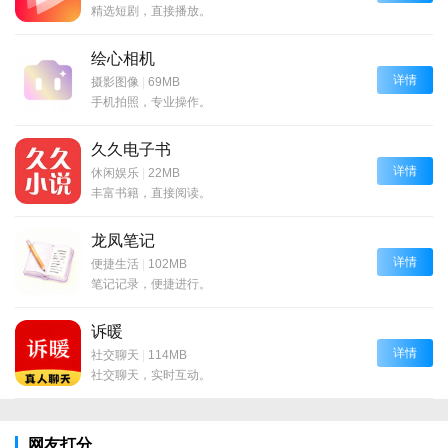
精选短剧，直接播放。
绘心相机
详情
摄影图像
|
69MB
手机拍照，专业操作。
久久电子书
详情
休闲娱乐
|
22MB
丰富书籍，直接阅读。
龙凤笔记
详情
便捷生活
|
102MB
笔记记录，便捷进行。
诉暖
详情
社交聊天
|
114MB
社交聊天，实时互动。
网友打分