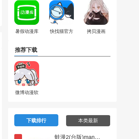
版（快搜
猫）
暑假动漫库
快找猫官方
拷贝漫画
app手机版
app下载
APP下载苹
（快搜猫）
果版ios最新
推荐下载
版本
微博动漫软
件免费版
下载排行
本类最新
蛙漫2(台版)manwa2官方正版下载