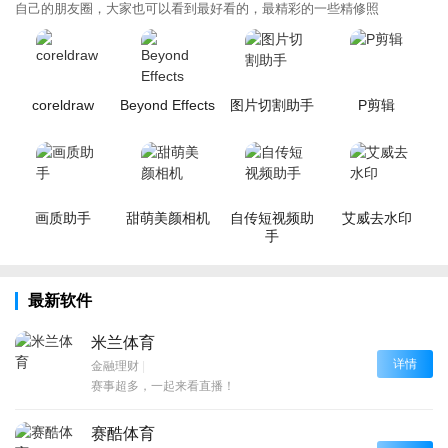
自己的朋友圈，大家也可以看到最好看的，最精彩的一些精修照
coreldraw
Beyond Effects
图片切割助手
P剪辑
画质助手
甜萌美颜相机
自传短视频助
艾威去水印
手
最新软件
米兰体育
详情
金融理财
|
赛事超多，一起来看直播！
赛酷体育