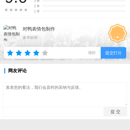
3
2
1
对鸭表情包制作
多半好评
很好
提交打分
网友评论