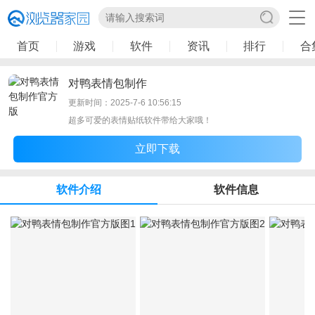
首页
游戏
软件
资讯
排行
合
对鸭表情包制作
更新时间：2025-7-6 10:56:15
超多可爱的表情贴纸软件带给大家哦！
立即下载
软件介绍
软件信息