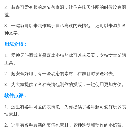
2、超多可爱有趣的表情包资源，让你在聊天斗图的时候没有图
荒。
3、一键就可以来制作属于自己喜欢的表情包，还可以来添加各
种文字。
用法介绍：
1、爱聊天斗图或者是喜欢小猫的你可以来看看，支持文本编辑
工具。
2、超安全好用，有一些动态的素材，在群聊时发送出去。
3、为大家提供了各种表情包制作的摸版，一键使用更加方便。
软件点评：
1、这里有各种可爱的表情包，为你提供了各种超可爱好玩的表
情素材。
2、这里有各种最新的表情包素材，各种造型和动作的小奶猫。