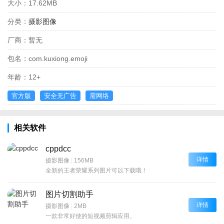
大小：
17.62MB
分类：
摄影图像
厂商：
暂无
包名：
com.kuxiong.emoji
年龄：
12+
官方版
安全无广告
需网络
相关软件
cppdcc
详情
摄影图像
|
156MB
全新的王者荣耀系列图片可以下载哦！
图片切割助手
详情
摄影图像
|
2MB
一款非常好使的短视频剪辑应用。