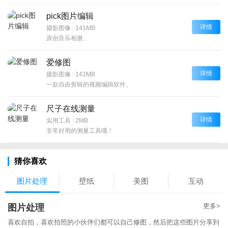
pick图片编辑
详情
摄影图像
|
141MB
原创音乐相册。
爱修图
详情
摄影图像
|
141MB
一款自由剪辑的视频编辑软件。
尺子在线测量
详情
实用工具
|
2MB
非常好用的测量工具哦！
猜你喜欢
图片处理
壁纸
美图
互动
更多>
图片处理
喜欢自拍，喜欢拍照的小伙伴们都可以自己修图，然后把这些图片分享到