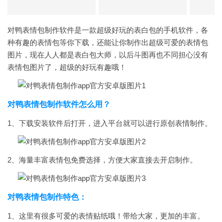
对鸭表情包制作软件是一款超级好玩的表白包的手机软件，各
种有趣的表情包等你下载，还能让你制作出超级可爱的表情包
图片，现在人人都是表白包大师，以后斗图再也不同担心没有
表情包图片了，超级的好玩有趣哦！
对鸭表情包制作软件怎么用？
1、下载安装软件后打开，进入平台就可以进行原创表情制作。
2、海量丰富表情包免费选择，方便大家直接去开启制作。
对鸭表情包制作特色：
1、这里有很多可爱的表情贴纸哦！带给大家，更加的丰富。