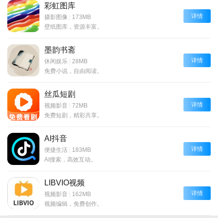
彩虹图库
详情
摄影图像
|
173MB
壁纸图库，资源丰富。
墨韵书斋
详情
休闲娱乐
|
28MB
免费小说，自由阅读。
丝瓜短剧
详情
视频影音
|
72MB
免费短剧，精彩共享。
AI抖音
详情
便捷生活
|
183MB
AI搜索，高效互动。
LIBVIO视频
详情
视频影音
|
162MB
视频编辑，免费创作。