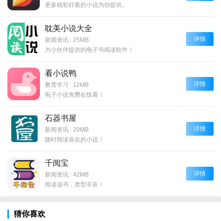
更多精彩好看的小说为你提供。
耽美小说大全
详情
新闻资讯
|
25MB
为小伙伴提供的电子书阅读软件！
看小说鸭
详情
教育学习
|
12MB
电子小说免费在线看！
石器书屋
详情
新闻资讯
|
20MB
随时阅读喜欢的小说！
千阅宝
详情
新闻资讯
|
42MB
阅读追书，类型丰富！
猜你喜欢