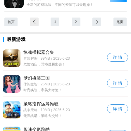
全新的游戏玩法，不同的资源可以去选择！
首页
1
2
尾页
最新游戏
惊魂模拟器合集
详 情
冒险解密
99MB
2025-6-23
|
|
危险酒店，恐怖逃脱出去！
梦幻换装王国
详 情
休闲益智
25MB
2025-6-23
|
|
时尚换装，审美大考验！
策略指挥运筹帷幄
详 情
战争策略
19MB
2025-6-23
|
|
无畏战场，策略去交锋！
趣味变形跑酷