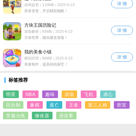
详 情
休闲益智
110MB
2025-6-23
|
|
异兽变形，开启精彩跑酷！
方块王国历险记
详 情
冒险解密
95MB
2025-6-23
|
|
方块世界，随你建造冒险！
我的美食小镇
详 情
模拟经营
86MB
2025-6-23
|
|
美食制作，提高你的厨艺！
标签推荐
明星
NBA
趣味
农场
飞机
虐心
回合制
象棋
逃亡
王者
第三人称
密室
穿越火线
修改器
连连看