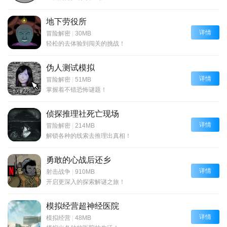
地下劳役所
详情
冒险解密
|
30MB
轻松的去体验到闯关的挑战！
伪人测试模拟
详情
冒险解密
|
51MB
掌握着不错恐怖谜题！
侦探推理社死亡现场
详情
冒险解密
|
214MB
解锁各种的线索去推理出真相！
勇敢的心战后还乡
详情
射击战争
|
910MB
开启更深入的探索解谜之旅！
模拟经营超神经医院
详情
模拟经营
|
48MB