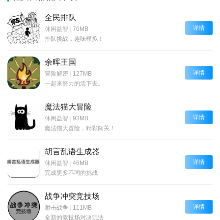
全民排队
详情
休闲益智
|
70MB
排队挑战，趣味模拟！
余晖王国
详情
冒险解密
|
127MB
一起来努力的活下去。
魔法猫大冒险
详情
休闲益智
|
93MB
魔法猫大冒险，精彩闯关！
胡言乱语生成器
详情
休闲益智
|
46MB
完成更多不同的挑战
战争冲突竞技场
详情
射击战争
|
111MB
全新的竞技场对决玩法