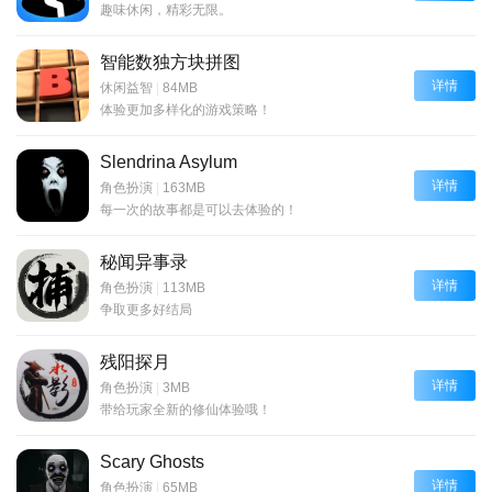
趣味休闲，精彩无限。
智能数独方块拼图
详情
休闲益智
|
84MB
体验更加多样化的游戏策略！
Slendrina Asylum
详情
角色扮演
|
163MB
每一次的故事都是可以去体验的！
秘闻异事录
详情
角色扮演
|
113MB
争取更多好结局
残阳探月
详情
角色扮演
|
3MB
带给玩家全新的修仙体验哦！
Scary Ghosts
详情
角色扮演
|
65MB