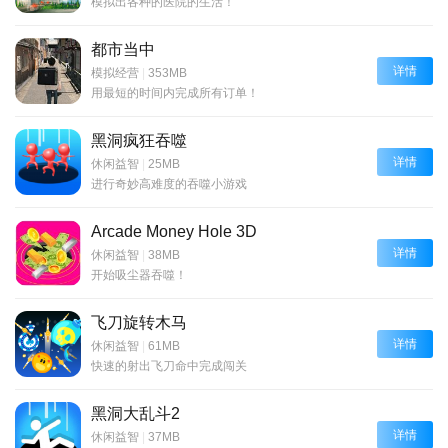
模拟出各种的医院的生活！
都市当中
详情
模拟经营
|
353MB
用最短的时间内完成所有订单！
黑洞疯狂吞噬
详情
休闲益智
|
25MB
进行奇妙高难度的吞噬小游戏
Arcade Money Hole 3D
详情
休闲益智
|
38MB
开始吸尘器吞噬！
飞刀旋转木马
详情
休闲益智
|
61MB
快速的射出飞刀命中完成闯关
黑洞大乱斗2
详情
休闲益智
|
37MB