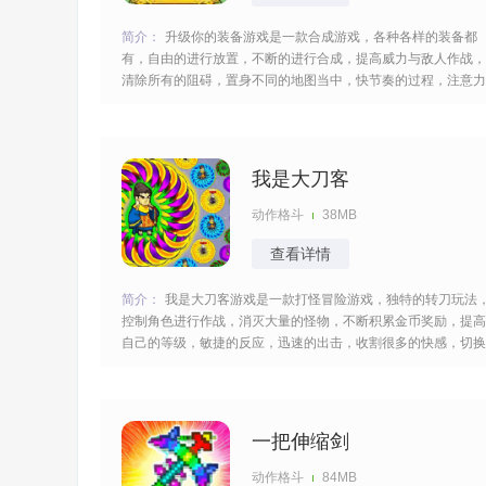
简介：
升级你的装备游戏是一款合成游戏，各种各样的装备都
有，自由的进行放置，不断的进行合成，提高威力与敌人作战，
清除所有的阻碍，置身不同的地图当中，快节奏的过程，注意力
集中，灵活的调整策略，玩起来很是烧脑，多样的关卡等着你，
来这里积极的行动。 [title=biaoti]游戏特色：[/title] 1、需要将武
器合理放置在背包中，通过组
我是大刀客
动作格斗
38MB
查看详情
简介：
我是大刀客游戏是一款打怪冒险游戏，独特的转刀玩法
控制角色进行作战，消灭大量的怪物，不断积累金币奖励，提高
自己的等级，敏捷的反应，迅速的出击，收割很多的快感，切换
不同的地图，全程都很刺激，应接不暇的boss等着你，值得大
畅玩。 [title=biaoti]游戏亮点：[/title] 1、以旋转刀为核心战斗方
式，操控旋转刀搭配随
一把伸缩剑
动作格斗
84MB