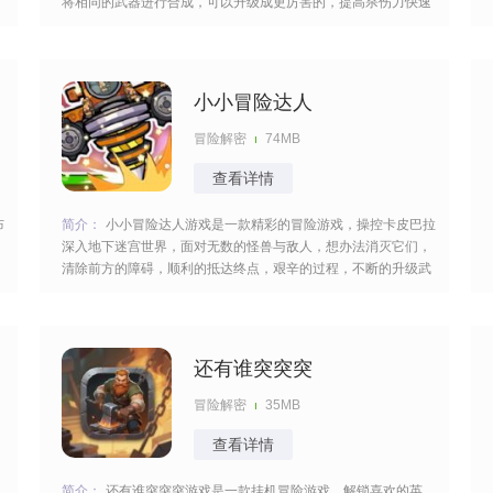
将相同的武器进行合成，可以升级成更厉害的，提高杀伤力快速
的清除boss，海量关卡等你挑战，吸取大量的经验，可以收割很
为
多快感。 [title=biaoti]游戏特色：[/title] 1、将特工元素与割草生
存玩法结合，打造紧张刺
小小冒险达人
冒险解密
74MB
查看详情
布
简介：
小小冒险达人游戏是一款精彩的冒险游戏，操控卡皮巴拉
深入地下迷宫世界，面对无数的怪兽与敌人，想办法消灭它们，
清除前方的障碍，顺利的抵达终点，艰辛的过程，不断的升级武
器，酣畅淋漓的对决，切换不同的地图，玩起来比较的精彩，等
你来参与。 [title=biaoti]游戏亮点：[/title] 1、使用强大的量子火
力，撕裂异星神秘结界，感
还有谁突突突
冒险解密
35MB
查看详情
简介：
还有谁突突突游戏是一款挂机冒险游戏，解锁喜欢的英