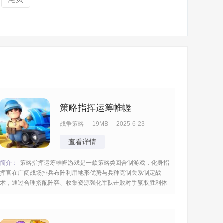
策略指挥运筹帷幄
战争策略
19MB
2025-6-23
查看详情
简介：
策略指挥运筹帷幄游戏是一款策略类回合制游戏，化身指
挥官在广阔战场排兵布阵利用地形优势与兵种克制关系制定战
术，通过合理搭配阵容、收集资源强化军队击败对手赢取胜利体
验运筹帷幄的战争策略乐趣，争分夺秒的对决持续的进行博弈看
谁坚持到最后。 [title=biaoti]游戏亮点：[/title] 1、以回合为单位
规划战术，