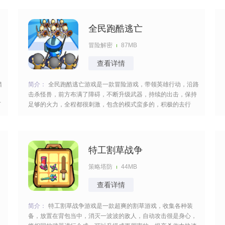
与。 [title=biaoti]游戏亮点：[/title] 1、以山海经为题材，操控转
刀高手在沙漠、森林、城市
全民跑酷逃亡
冒险解密
87MB
查看详情
踏
简介：
全民跑酷逃亡游戏是一款冒险游戏，带领英雄行动，沿路
击杀怪兽，前方布满了障碍，不断升级武器，持续的出击，保持
打
足够的火力，全程都很刺激，包含的模式蛮多的，积极的去行
动，考验你的操作与反应，切换不同的场景，清除所有的目标获
得奖励。 [title=biaoti]游戏特色：[/title] 1、结合了冒险、动作和
策略元素，需要在跑酷过程中
特工割草战争
策略塔防
44MB
查看详情
，
简介：
特工割草战争游戏是一款超爽的割草游戏，收集各种装
备，放置在背包当中，消灭一波波的敌人，自动攻击很是身心，