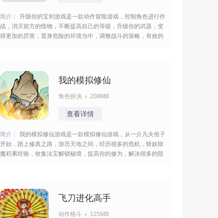
简介：
升级你的宝剑游戏是一款动作冒险游戏，控制角色进行作
战，消灭前方的怪物，不断提高自己的等级，升级你的武器，变
得更加的厉害，置身危险的环境当中，调整战斗的策略，有效的
袭击产生更大的威力，快节奏的战斗，从容的面对一切危机很过
瘾。 [title=biaoti]游戏特色：[/title] 1、通过战斗获取道具和强化
配件来提升武器性能，不同
我的模拟修仙
角色扮演
208MB
查看详情
简介：
我的模拟修仙游戏是一款模拟修仙游戏，从一介凡夫俗子
开始，踏上修真之路，游历天地之间，经历很多的危机，斩妖除
魔积累经验，收集法宝解锁秘境，提高你的修为，解决很多的阻
碍，不断的提高等级，完成你的历练，最终突破飞升，玩起来很
是精彩。 [title=biaoti]游戏亮点：[/title] 1、通过新手引导，可以
快速了解游戏的基本操作，
飞刀进化高手
动作格斗
125MB