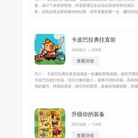
题，设计了多样的情境，你需要通过左右给出的选择来完成任
务，你的决策会影响最终的结果，所有需要慎重一点，魔性的玩
法，生动的画风增添了很多的趣味，难度递增，需要掌握一定的
技巧。 [title=biaoti]游戏特色：[/title] 1、以哪吒、敖丙、申公豹
等神话角色为核心，借助神话故
卡皮巴拉勇往直前
动作格斗
98MB
查看详情
简介：
卡皮巴拉勇往直前游戏是一款趣味冒险游戏，操控可爱
卡皮巴拉进行作战，消灭大量的敌人，选择不同的武器，具有很
强的威力，持续的进攻，抓住时机取胜，超多的地图切换，弥漫
紧张的气息，敏捷的反应考验你的操作，经验累积就会变得更加
的厉害。 [title=biaoti]游戏亮点：[/title] 1、以水豚卡皮巴拉为主
角，展开一场奇幻冒险，拯
升级你的装备
战争策略
72MB
查看详情