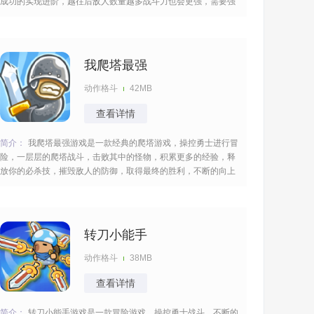
成功的实现进阶，越往后敌人数量越多战斗力也会更强，需要强
化你的武器，搭配各种法术反击，清除所有的障碍，顺利的得道
成仙。 [title=biaoti]游戏亮点：[/title] 1、将传统修仙文化与跑酷
玩法结合，打造修炼进化+
我爬塔最强
动作格斗
42MB
查看详情
简介：
我爬塔最强游戏是一款经典的爬塔游戏，操控勇士进行冒
险，一层层的爬塔战斗，击败其中的怪物，积累更多的经验，释
放你的必杀技，摧毁敌人的防御，取得最终的胜利，不断的向上
作战，击败所有的魔物，过程胆战心惊的，需要一定的能力。
[title=biaoti]游戏亮点：[/title] 1、游戏具有快节奏的战斗体验，需
要快速反应，控制角色进行
转刀小能手
动作格斗
38MB
查看详情
简介：
转刀小能手游戏是一款冒险游戏，操控勇士战斗，不断的