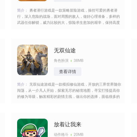
简介：
勇者潜行游戏是一款策略冒险游戏，操控可爱的勇者潜
行，深入危险的战场，面对周围的敌人，做好心理准备，多样的
武器任你解锁，威力比较的大，惊险求生愈加的艰辛，保持高度
的警惕，坚持到最后一刻，切换不同的模式，备受期待值得畅
玩。 [title=biaoti]游戏亮点：[/title] 1、采用卡通风设计，角色造
型可爱，搭配风格化的场景，氛
无双仙途
角色扮演
38MB
查看详情
，
简介：
无双仙途游戏是一款模拟修仙游戏，开放的三界世界随你
闯荡，从一介凡人开始，探索无尽的秘境地图，寻宝打怪提高你
的修为等级，触发精彩的剧情主线，做出你的选择，面临很多的
家
危机，创建宗门招募弟子，扩大你的势力，变得更加的厉害。
[title=biaoti]游戏特色：[/title] 1、将修仙玩法与赚钱元素相结合，
打造独特游戏体验，游戏中
放着让我来
动作格斗
20MB