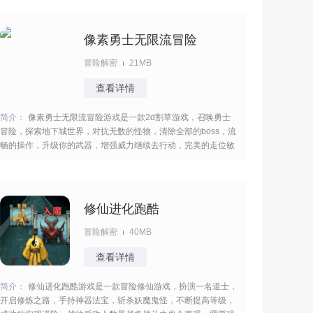
瘾。 [title=biaoti]游戏特色：[/title] 1、以经典的2D像素风格呈
现，在地下城中畅快地击杀
像素勇士无限流冒险
冒险解密
21MB
查看详情
简介：
像素勇士无限流冒险游戏是一款2d割草游戏，召唤勇士
冒险，探索地下城世界，对抗无数的怪物，清除全部的boss，流
畅的操作，升级你的武器，增强威力继续去行动，完美的走位敏
捷的躲避，考验你的反应力，多样的模式设定，给你带来大量的
快感。 [title=biaoti]游戏亮点：[/title] 1、2D割草游戏，可以体验
到畅快的战斗和丰富
修仙进化跑酷
冒险解密
40MB
查看详情
简介：
修仙进化跑酷游戏是一款冒险修仙游戏，扮演一名道士，
开启修炼之路，手持神器法宝，斩杀妖魔鬼怪，不断提高等级，