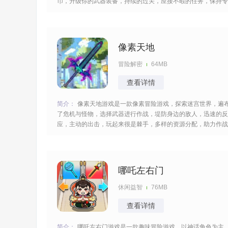
币，升级你的武器装备，持续的过关，应接不暇的任务，保持专
注的心情，考验你的反应速度，玩起来很是热血，努力进阶欲罢
不能。 [title=biaoti]游戏特色：[/title] 1、以怪物浪潮+清屏战斗
核心，操控角色在密集敌群
像素天地
冒险解密
64MB
查看详情
简介：
像素天地游戏是一款像素冒险游戏，探索迷宫世界，遍
了危机与怪物，选择武器进行作战，堤防身边的敌人，迅速的反
应，主动的出击，玩起来很是棘手，多样的资源分配，助力作战
充满了快感，切换地图解决很多的难题，掌握一定的技巧，快速
的逆袭。 [title=biaoti]游戏亮点：[/title] 1、采用2D像素画面，营
造怀旧氛围，带来独特视
哪吒左右门
休闲益智
76MB
查看详情
简介：
哪吒左右门游戏是一款趣味冒险游戏，以神话角色为主