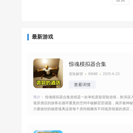
最新游戏
惊魂模拟器合集
冒险解密
99MB
2025-6-23
查看详情
简介：
惊魂模拟器合集游戏是一款单机悬疑冒险游戏，扮演误
诡异酒店的旅客在循环重复的空间中破解层层谜题，揭开被神秘
力量操控的秘密逃离这座每个房间都藏有不同诡异线索的酒店，
胆战心惊的过程注意力集中获得关键的道具帮助你成功的逃离出
去。 [title=biaoti]游戏亮点：[/title] 1、酒店陷入时间循环，相同
房间藏不