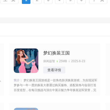
梦幻换装王国
休闲益智
25MB
2025-6-23
查看详情
入
简介：
梦幻换装王国游戏是一款角色扮演换装游戏，为实现冠军
梦参与一年一度的换装大赛通过购买服饰、搭配装饰与妆容打造
百变造型，在每日挑战与演出中展示魅力争夺换装冠军荣誉，完
成对应的任务与挑战发挥你的搭配能力参加换装比赛可以获得很
多的奖励。 [title=biaoti]游戏特色：[/title] 1、佩戴专属皇冠等称
号可激活