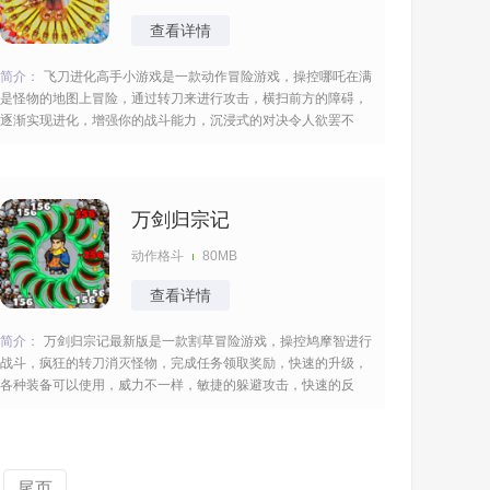
查看详情
简介：
飞刀进化高手小游戏是一款动作冒险游戏，操控哪吒在满
是怪物的地图上冒险，通过转刀来进行攻击，横扫前方的障碍，
逐渐实现进化，增强你的战斗能力，沉浸式的对决令人欲罢不
能，海量的关卡以及任务等着你，多样的模式切换，投入很多的
精力。 [title=biaoti]飞刀进化高手游戏特色：[/title] 1、以哪吒转
刀为主题，呈现独特的战斗方
万剑归宗记
动作格斗
80MB
查看详情
简介：
万剑归宗记最新版是一款割草冒险游戏，操控鸠摩智进行
战斗，疯狂的转刀消灭怪物，完成任务领取奖励，快速的升级，
各种装备可以使用，威力不一样，敏捷的躲避攻击，快速的反
应，切换不同的地图，存在很多的危机，考验你的心态，尽情的
试炼。 [title=biaoti]万剑归宗记游戏特色：[/title] 1、放置玩法很
解压，超多的敌人等你消灭，
尾页