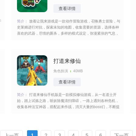
查看详情
开
简介：
放着让我来游戏是一款动作冒险游戏，召唤勇士冒险，与
史莱姆进行对抗，探索未知的地图，收集需要的资源，选择各种
喜欢的武器，尽情的厮杀，多样的模式设定，弥漫紧张的气息，
包含的主题蛮多的，冷静的采取行动，多样的关卡开启，继续去
行动。 [title=biaoti]游戏特色：[/title] 1、从击败弱小的史莱姆起
步，通过积累战斗成果提升
打道来修仙
角色扮演
40MB
查看详情
简介：
打道来修仙手机版是一款模拟修仙游戏，从一名道士开
始，踏上试炼之路，斩妖除魔清扫障碍，一路上遇到各种危机，
收集各种法宝神器，搭配起来作战，消灭大量的boss们，不断提
高你的等级，实现最终的目标，切换各种场景地图，克服诸多难
越
题。 [title=biaoti]打道来修仙游戏特色：[/title] 1、从一介凡人开
始，通过不断修炼和进化
上一页
1
2
3
4
5
6
下一页