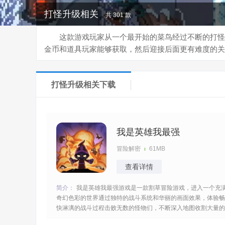
打怪升级相关
共 301 款
这款游戏玩家从一个最开始的菜鸟经过不断的打怪
金币和道具玩家能够获取，然后迎接后面更有难度的关
打怪升级相关下载
我是英雄我最强
冒险解密
61MB
查看详情
简介：
我是英雄我最强游戏是一款割草冒险游戏，进入一个充
奇幻色彩的世界通过独特的战斗系统和华丽的画面效果，体验畅
快淋漓的战斗过程击败无数的怪物们，不断深入地图收割大量的
人头快速的进阶，越玩越兴奋掌握好技巧与时间领取丰富的奖