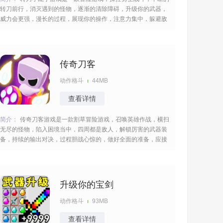
转刀前行，消灭遇到的怪物，逐渐的清除障碍，升级你的武器，
威力会更强，漫长的过程，展现你的操作，注意力集中，躲避敌
人的袭击，玩起来无比的刺激，包含的关卡蛮多的，具有不一样
的难度。 [title=biaoti]游戏亮点：[/title] 1、场景设计逼真，为大
家带来沉浸式的游戏体验，
传奇刀客
动作格斗
44MB
查看详情
简介：
传奇刀客游戏是一款割草冒险游戏，召唤英雄作战，横扫
无尽的怪物，陷入困境当中，四周都是敌人，解锁厉害的武器装
备，持续的输出对决，过程胆战心惊的，做好全面的准备，应接
不暇的boss，注意力集中，收割很多的资源，在你的使用之下，
顺利的过关。 [title=biaoti]游戏特色：[/title] 1、自由搭配武器，
创造个性化战斗风格，
升级你的宝剑
动作格斗
93MB
查看详情