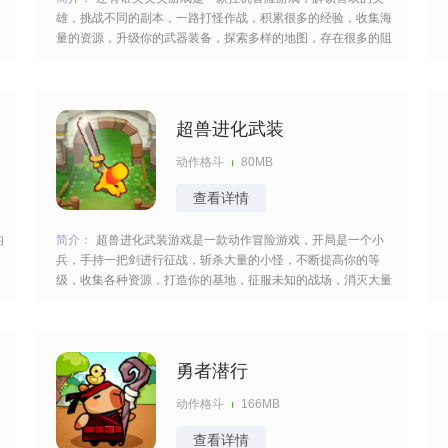
雄，挑战不同的副本，一路打怪作战，积累很多的经验，收集海
量的资源，升级你的武器装备，探索多样的地图，存在很多的阻
碍，掌握战斗的技巧，获得一系列的快感，过程比较的刺激。
[title=biaoti]游戏特色：[/title] 1、融合钓鱼与战斗等多种玩法元
素，丰富的战斗体验。
超兽进化武装
动作格斗
80MB
查看详情
的
简介：
超兽进化武装游戏是一款动作冒险游戏，开局是一个小
兵，手持一把剑进行征战，斩杀大量的小怪，不断提高你的等
级，收集各种资源，打造你的基地，征服未知的战场，消灭大量
的阻碍，敏捷的操作致命的袭击，坚持到最后一刻，各种不同的
任务等着你。 [title=biaoti]游戏特色：[/title] 1、可以自由选择角
色和作战方式，操控小兵进行冒
勇者潜行
动作格斗
166MB
查看详情