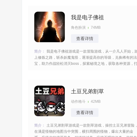
励。 [title=biaoti]游戏特色：[/title] 1、可灵活运用转刀技巧，轻
松消灭成群
我是电子佛祖
角色扮演
74MB
查看详情
简介：
我是电子佛祖游戏是一款冒险游戏，从一介凡人开始，
上修炼之路，斩杀妖魔鬼怪，逐渐提高你的等级，兑换稀有的法
宝，助力作战轻松消灭boss，探索秘境之地，获取各种资源，
造厉害的武器，全面进阶实力超强，可以更快的消灭敌人们。
[title=biaoti]游戏亮点：[/title] 1、以修仙为主题，从一介凡人开
始，逐步修炼进化，感受
土豆兄弟割草
动作格斗
42MB
查看详情
简介：
土豆兄弟割草游戏是一款割草游戏，操控土豆兄弟冒险
在满是怪物的地图当中突围，横扫周围的怪物，爆出大量的金