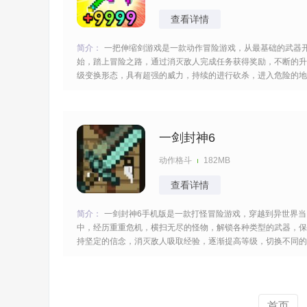
查看详情
简介：
一把伸缩剑游戏是一款动作冒险游戏，从最基础的武器
始，踏上冒险之路，通过消灭敌人完成任务获得奖励，不断的升
级变换形态，具有超强的威力，持续的进行砍杀，进入危险的地
图当中，快速的反应，给予致命的袭击，多样的关卡等着你完
成。 [title=biaoti]游戏特色：[/title] 1、以一把伸缩剑为核心，通
过收集资源对其进行升级，武
一剑封神6
动作格斗
182MB
查看详情
简介：
一剑封神6手机版是一款打怪冒险游戏，穿越到异世界当
中，经历重重危机，横扫无尽的怪物，解锁各种类型的武器，保
持坚定的信念，消灭敌人吸取经验，逐渐提高等级，切换不同的
地图，保持一定的专注，疯狂的砍杀，获得很多的快感，任你畅
玩。 [title=biaoti]一剑封神6游戏特色：[/title] 1、因一次意外穿
到奇幻异世界，开始全新
首页