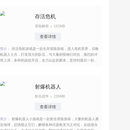
期待。 [title=biaoti]游戏亮点：[/title] 1、需应对突袭、战术机动
和敌人花招，考验预见性与
存活危机
冒险解密
162MB
查看详情
简介：
存活危机游戏是一款生存冒险游戏，进入危机世界，召唤
机器人士兵，打造强大的队伍，与大量的怪物们对抗，激烈的冲
突上演，多样的战役开启，全力以赴的厮杀，坚持到最后一刻，
弥漫紧张的气息，多样的武器可以使用，助力作战玩起来很是带
感。 [title=biaoti]游戏亮点：[/title] 1、游戏以未知怪物肆虐的世
界为背景，营造出紧张刺激
射爆机器人
射击战争
226MB
查看详情
简介：
射爆机器人小游戏是一款射击冒险游戏，大量的机器人袭
击地球，赶快阻止它们，解锁各种武器枪支与之对抗，在战场当