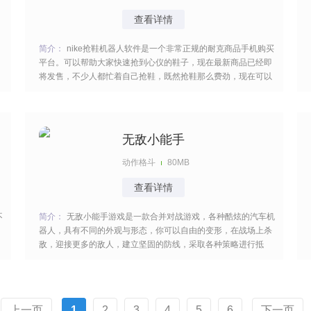
查看详情
简介：
nike抢鞋机器人软件是一个非常正规的耐克商品手机购买
平台。可以帮助大家快速抢到心仪的鞋子，现在最新商品已经即
将发售，不少人都忙着自己抢鞋，既然抢鞋那么费劲，现在可以
通过其他的软件帮助自己快速抢到鞋子，聪明人也有聪明人的方
式，现在就赶紧下载这款软件，帮助自己开始抢到自己喜欢的商
品吧，如果慢了一步，可能就抢不到了。 [title=biaoti
无敌小能手
动作格斗
80MB
查看详情
不
简介：
无敌小能手游戏是一款合并对战游戏，各种酷炫的汽车机
器人，具有不同的外观与形态，你可以自由的变形，在战场上杀
敌，迎接更多的敌人，建立坚固的防线，采取各种策略进行抵
抗。将相同的机器人进行合成，可以升级为更厉害的战士，供你
去操控战斗。 [title=biaoti]游戏特色：[/title] 1、棘手的战场环
境，面对大量的敌人，需要你勇
上一页
1
2
3
4
5
6
下一页