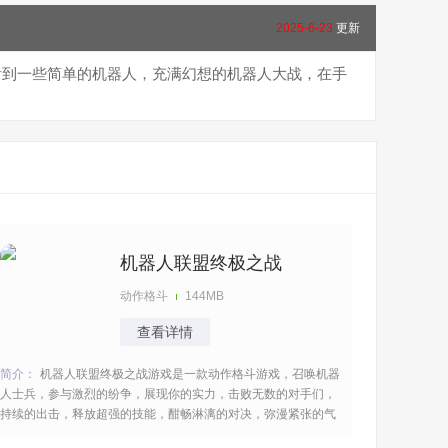
2025-6-23
更新
看到一些简单的机器人，充满幻想的机器人大战，在手
机器人联盟终极之战
动作格斗
144MB
查看详情
简介：
机器人联盟终极之战游戏是一款动作格斗游戏，召唤机器
人士兵，参与激烈的纷争，展现你的实力，击败无数的对手们，
持续的出击，释放超强的技能，酣畅淋漓的对决，弥漫紧张的气
息，超燃的对决，过程蛮精彩的，努力的生存下去，令人无比的