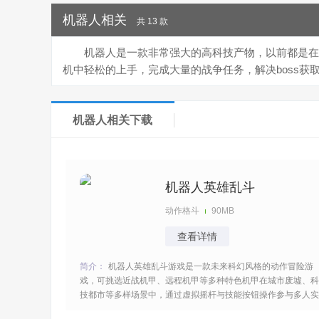
机器人相关
共 13 款
机器人是一款非常强大的高科技产物，以前都是在
机中轻松的上手，完成大量的战争任务，解决boss获
机器人相关下载
机器人英雄乱斗
动作格斗
90MB
查看详情
简介：
机器人英雄乱斗游戏是一款未来科幻风格的动作冒险游
戏，可挑选近战机甲、远程机甲等多种特色机甲在城市废墟、科
技都市等多样场景中，通过虚拟摇杆与技能按钮操作参与多人实
时对战或单人挑战，畅享热血的机甲对战体验氛围很热血令人无