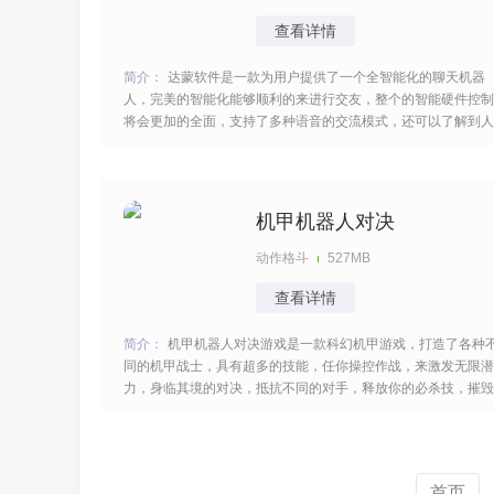
查看详情
简介：
达蒙软件是一款为用户提供了一个全智能化的聊天机器
人，完美的智能化能够顺利的来进行交友，整个的智能硬件控制
将会更加的全面，支持了多种语音的交流模式，还可以了解到人
内心深处的一些状态，这样与人类沟通起来会更加的让人舒心，
至少有多一个人更加懂你。 [title=biaoti]达蒙软件特色：[/title]
1、全智能化的软件服务，能够
机甲机器人对决
动作格斗
527MB
查看详情
简介：
机甲机器人对决游戏是一款科幻机甲游戏，打造了各种
同的机甲战士，具有超多的技能，任你操控作战，来激发无限潜
力，身临其境的对决，抵抗不同的对手，释放你的必杀技，摧毁
敌人的防御，各种模式任务，逐一的挑战，获得很多的战斗经
验。 [title=biaoti]机甲机器人对决游戏特色：[/title] 1、狂暴机甲
厮杀，随机匹配对手，尽情的
首页