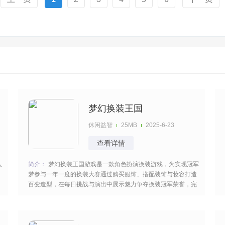
梦幻换装王国
休闲益智
25MB
2025-6-23
查看详情
入
简介：
梦幻换装王国游戏是一款角色扮演换装游戏，为实现冠军
梦参与一年一度的换装大赛通过购买服饰、搭配装饰与妆容打造
百变造型，在每日挑战与演出中展示魅力争夺换装冠军荣誉，完
成对应的任务与挑战发挥你的搭配能力参加换装比赛可以获得很
多的奖励。 [title=biaoti]游戏特色：[/title] 1、佩戴专属皇冠等称
号可激活