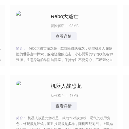
番。 [title=biaoti]游戏特色：[/title] 1、以对抗机器人为核心，构
建充满科技感的战斗场景，
Rebo大逃亡
冒险解密
93MB
查看详情
士
简介：
Rebo大逃亡游戏是一款冒险逃脱游戏，操控机器人在危
险的世界当中探索，躲避怪物的追击，小心翼翼的行动收集各种
s
资源，注意身边的陷阱与障碍，保持专注不要分心，不断强化自
己的能力，就可以顺利的过关，整个过程都胆战心惊的很是刺
激。 [title=biaoti]游戏特色：[/title] 1、魔法机器人兼具魔法能力
与高科技装备，在逃亡中运
机器人战恐龙
动作格斗
47MB
查看详情
简介：
机器人战恐龙游戏是一款动作对战游戏，霸气的机甲角
色，外观很是酷炫，而且技能很是多样，随机匹配对战，上演巅