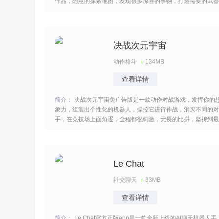
作品，随意的探索地图，发现很多惊喜的事物，打造需要的武器
以及装备，与敌人怪物作战，守卫自己的家园，实现各种目标，
来这里释放压力。 [title=biaoti]游戏特色：[/title] 1、可以在迷人
的开放世界中自由探索，体验
决战次元宇宙
动作格斗
134MB
查看详情
简介：
决战次元宇宙免广告版是一款动作对战游戏，发挥你的
象力，组装出个性化的机器人，操控它进行作战，消灭不同的对
手，在竞技场上面角逐，全程都很刺激，无畏的比拼，坚持到最
后，不断的升级改进，提高它的性能，一切都是如此的过瘾。
[title=biaoti]决战次元宇宙游戏特色：[/title] 1、可以自由收集零
件，组装独特的战斗机器人，
Le Chat
社交聊天
33MB
查看详情
简介：
Le Chat官方正版app是一款全新上线的AI聊天机器人手