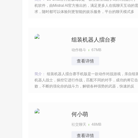
机软件，由Mistral AI官方推出的，满足更多人在线聊天互动的
求，随时都可以体验到更智能的娱乐服务，平台的聊天模式多
样，直接就可以去开启提问操作，会快速提供问题的答案，让你
的各种疑难都可以迎刃而解的。 [title=biaoti]Le Chat软件特色：
[/title]
组装机器人擂台赛
动作格斗
67MB
查看详情
简介：
组装机器人擂台赛手机版是一款动作对战游戏，亲自组
机器人战士，操控它进行作战，匹配不同的对手，成功的将它击
败，不断的强化你的战斗力，解锁各种强势的武器，快速的反
应，致命的袭击，摧毁敌人的防御，弥漫紧张的气息，等你来畅
玩。 [title=biaoti]组装机器人擂台赛游戏特色：[/title] 1、未来社
会背景下的机器人擂台赛主题
何小萌
社交聊天
48MB
查看详情