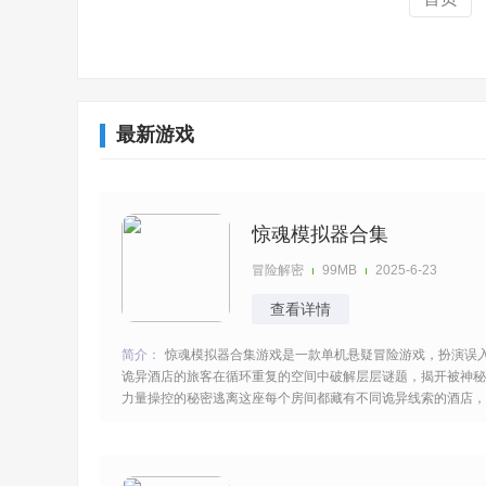
最新游戏
惊魂模拟器合集
冒险解密
99MB
2025-6-23
查看详情
简介：
惊魂模拟器合集游戏是一款单机悬疑冒险游戏，扮演误
诡异酒店的旅客在循环重复的空间中破解层层谜题，揭开被神秘
力量操控的秘密逃离这座每个房间都藏有不同诡异线索的酒店，
胆战心惊的过程注意力集中获得关键的道具帮助你成功的逃离出
去。 [title=biaoti]游戏亮点：[/title] 1、酒店陷入时间循环，相同
房间藏不