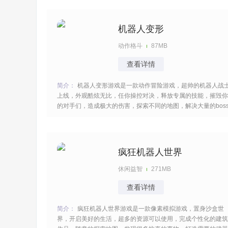
法自拔。 [title=biaoti]游戏亮点：[/title] 1、提供十余种技能属性
各异的机甲，近战机甲擅用光
机器人变形
动作格斗
87MB
查看详情
简介：
机器人变形游戏是一款动作冒险游戏，超帅的机器人战
上线，外观酷炫无比，任你操控对决，释放专属的技能，摧毁你
的对手们，造成极大的伤害，探索不同的地图，解决大量的bos
们，持续的出击，展现你的实力，玩起来比较的过瘾，痛快的对
抗，适合大家来愉快解压。 [title=biaoti]游戏特色：[/title] 1、游
戏以机器人为主题，可
疯狂机器人世界
休闲益智
271MB
查看详情
简介：
疯狂机器人世界游戏是一款像素模拟游戏，置身沙盒世
界，开启美好的生活，超多的资源可以使用，完成个性化的建筑