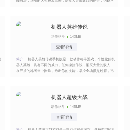
峰对决，华丽的大招释放出来，给敌人造成致命的伤害，切换不
同的地图，面临强劲的对手，灵活的采取措施，注意力集中，一
击毙命。 [title=biaoti]游戏特色：[/title] 1、以机器人对抗恐龙为
主题，将科幻元素与远古生物
机器人英雄传说
动作格斗
143MB
查看详情
想
简介：
机器人英雄传说手机版是一款动作格斗游戏，个性化的机
器人英雄，具有不同的威力，任你操控作战，消灭大量的敌人，
在开放的地图当中厮杀，秀出你的技能，掌控全场很是过瘾，迅
速的领取资源，改变你的命运，干掉邪恶的boss可以领取很多的
奖励。 [title=biaoti]机器人英雄传说游戏特色：[/title] 1、金币在
游戏中至关重要，不仅
机器人超级大战
动作格斗
145MB
查看详情
简介：
机器人超级大战游戏是一款动作对战游戏，各种类型的机