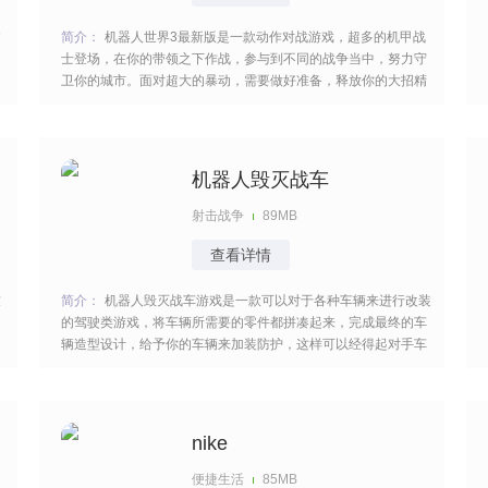
过
简介：
机器人世界3最新版是一款动作对战游戏，超多的机甲战
士登场，在你的带领之下作战，参与到不同的战争当中，努力守
卫你的城市。面对超大的暴动，需要做好准备，释放你的大招精
准的进行攻击，消灭凶残的对手，获得最终的胜利，玩起来很过
女
瘾。 [title=biaoti]机器人世界3游戏特色：[/title] 1、机甲奋战无比
的激烈，多样的任务等着
机器人毁灭战车
射击战争
89MB
查看详情
软
简介：
机器人毁灭战车游戏是一款可以对于各种车辆来进行改装
的驾驶类游戏，将车辆所需要的零件都拼凑起来，完成最终的车
辆造型设计，给予你的车辆来加装防护，这样可以经得起对手车
辆多次的冲撞，让你们的车辆动力感十足，依靠不同的动力效果
来实现全面的冲击感。 [title=biaoti]游戏特色：[/title] 1、武器搭
配：除了绘制战车本身，玩
nike
便捷生活
85MB