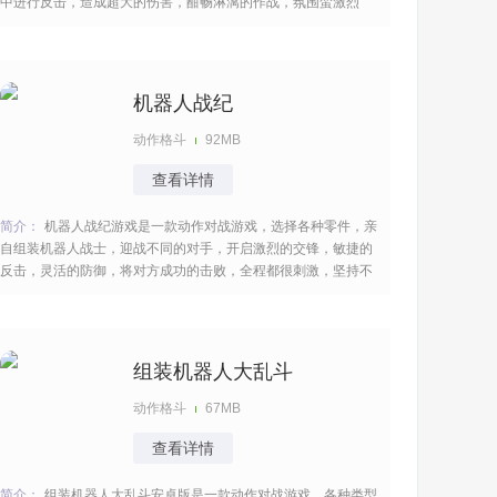
中进行反击，造成超大的伤害，酣畅淋漓的作战，氛围蛮激烈
的，应接不暇的对手，不断升级你的战斗力，尽情的周旋，给你
难忘的记忆。 [title=biaoti]射爆机器人游戏特色：[/title] 1、扮演
一名战士，用爆能枪击退机器
机器人战纪
动作格斗
92MB
查看详情
简介：
机器人战纪游戏是一款动作对战游戏，选择各种零件，亲
自组装机器人战士，迎战不同的对手，开启激烈的交锋，敏捷的
反击，灵活的防御，将对方成功的击败，全程都很刺激，坚持不
懈的拼杀，掌握更多的经验，迅速进阶，变得更加的厉害等你去
参与。 [title=biaoti]机器人战纪游戏特色：[/title] 1、在实验室中
自由组装各种部件，发挥想
组装机器人大乱斗
动作格斗
67MB
查看详情
简介：
组装机器人大乱斗安卓版是一款动作对战游戏，各种类型