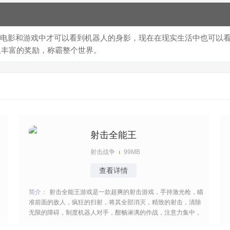
电影和游戏中才可以看到机器人的身影，现在在现实生活中也可以
取丰富的奖励，称霸整个世界。
射击全能王
射击战争
99MB
查看详情
简介：
射击全能王游戏是一款超爽的射击游戏，手持激光枪，瞄
准前面的敌人，疯狂的扫射，将其全部消灭，精致的射击，清除
无限的障碍，制度机器人对手，酣畅淋漓的作战，注意力集中，
掌握一定的技巧，顺利的发起反击，代入感很强，继续来畅玩一