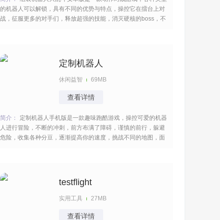
的机器人可以解锁，具有不同的优势与特点，操控它在擂台上对
战，征服更多的对手们，释放超强的技能，消灭硬核的boss，不
断的进阶成长，考验你的操作与反应力，诸多的模式随你切换很
带感。 [title=biaoti]组装机器人大乱斗游戏特色：[/title] 1、利用
丰富道具自由定制机器
定制机器人
休闲益智
69MB
查看详情
简介：
定制机器人手机版是一款趣味跑酷游戏，操控可爱的机器
人进行冒险，不断的冲刺，前方布满了障碍，谨慎的前行，躲避
危险，收集各种分豆，逐渐提高你的速度，挑战不同的地图，面
临不一样的难度，勇往直前的冲刺，玩起来相当的兴奋，给你超
多的乐趣。 [title=biaoti]定制机器人游戏特色：[/title] 1、各种机
器人角色，造型很生动，外
testflight
实用工具
27MB
查看详情