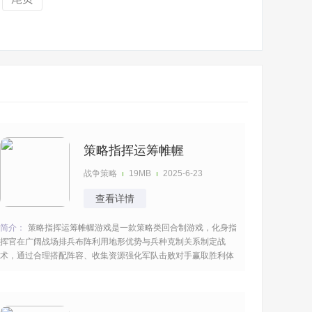
策略指挥运筹帷幄
战争策略
19MB
2025-6-23
查看详情
简介：
策略指挥运筹帷幄游戏是一款策略类回合制游戏，化身指
挥官在广阔战场排兵布阵利用地形优势与兵种克制关系制定战
术，通过合理搭配阵容、收集资源强化军队击败对手赢取胜利体
验运筹帷幄的战争策略乐趣，争分夺秒的对决持续的进行博弈看
谁坚持到最后。 [title=biaoti]游戏亮点：[/title] 1、以回合为单位
规划战术，