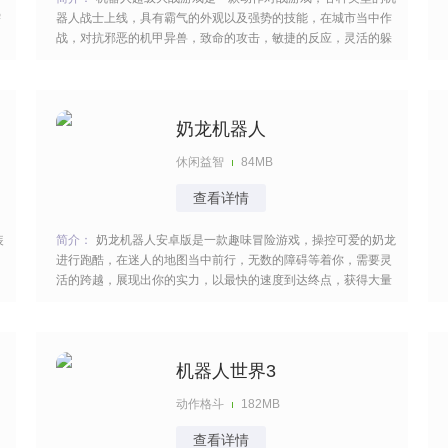
需
器人战士上线，具有霸气的外观以及强势的技能，在城市当中作
战，对抗邪恶的机甲异兽，致命的攻击，敏捷的反应，灵活的躲
避对手，完成一系列的任务，弥漫紧张的气息，给你更多的战斗
快感。 [title=biaoti]机器人超级大战游戏特色：[/title] 1、提前预
判敌人的突袭、战术机动和
奶龙机器人
休闲益智
84MB
查看详情
装
简介：
奶龙机器人安卓版是一款趣味冒险游戏，操控可爱的奶龙
进行跑酷，在迷人的地图当中前行，无数的障碍等着你，需要灵
活的跨越，展现出你的实力，以最快的速度到达终点，获得大量
的奖励，酷炫的地图，多样的关卡，认真的去挑战，让人无比的
兴奋。 [title=biaoti]奶龙机器人游戏特色：[/title] 1、奶龙的形象
超级呆萌，跟随它一起冒险
机器人世界3
动作格斗
182MB
查看详情