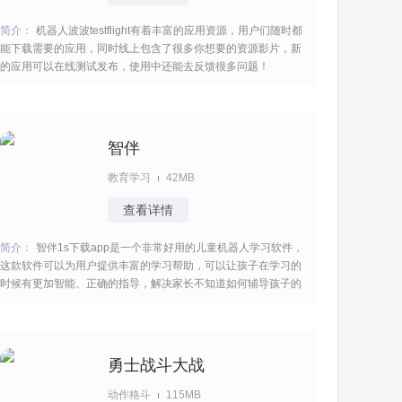
简介：
机器人波波testflight有着丰富的应用资源，用户们随时都
能下载需要的应用，同时线上包含了很多你想要的资源影片，新
的应用可以在线测试发布，使用中还能去反馈很多问题！
[title=biaoti]软件特色：[/title] 1、暂时没有可用 ，大家可以先行
安装testflight，等待后续小编更新最新 。 2、提供
智伴
教育学习
42MB
查看详情
简介：
智伴1s下载app是一个非常好用的儿童机器人学习软件，
这款软件可以为用户提供丰富的学习帮助，可以让孩子在学习的
时候有更加智能、正确的指导，解决家长不知道如何辅导孩子的
烦恼，让孩子学习起来更加的方便，那么就让我们一起来使用
吧！ [title=biaoti]智伴1s下载app功能：[/title] 1.模拟学习、人机
对话场景，营造科
勇士战斗大战
动作格斗
115MB