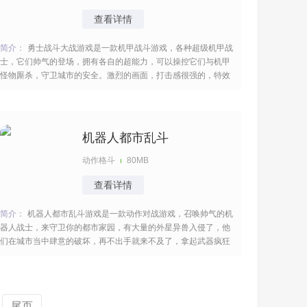
查看详情
简介：
勇士战斗大战游戏是一款机甲战斗游戏，各种超级机甲战
士，它们帅气的登场，拥有各自的超能力，可以操控它们与机甲
怪物厮杀，守卫城市的安全。激烈的画面，打击感很强的，特效
也很酷炫，给你足够的沉浸感。各种模式设定，随时来这里体验
一番。 [title=biaoti]勇士战斗大战游戏特色：[/title] 1、无限奋战
守卫你的城市，召唤巨大的
机器人都市乱斗
动作格斗
80MB
查看详情
简介：
机器人都市乱斗游戏是一款动作对战游戏，召唤帅气的机
器人战士，来守卫你的都市家园，有大量的外星异兽入侵了，他
们在城市当中肆意的破坏，再不出手就来不及了，拿起武器疯狂
的厮杀，做好严密的部署将它们给消灭掉，情况相当的刺激，等
你来解决。 [title=biaoti]游戏特色：[/title] 1、机器人的造型很酷
炫，体积比较的大，而且具
尾页