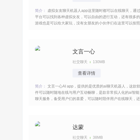
简介：
虚拟女友聊天机器人app这里随时都可以在线聊天，通
平台可以找到各种虚拟女友，可以自由的进行互动，还有很多的
游戏也是可以给大家玩，没有女朋友的小伙伴们在这里可以按照
自己的需求找到自己理想中的女朋友形象！ [title=biaoti]软件说
明：[/title] 1、非常贴心的福利游戏，让你快速的回答到每一位
生的问题，给她一个完美
文言一心
社交聊天
130MB
查看详情
简介：
文言一心AI app，提供的是优质的ai聊天机器人，这款
件可以随时随地在线与用户互动畅聊，是款非常拟人化的ai智能
聊天服务，备受用户们的喜爱，可以随时陪伴用户在线聊天，还
能为用户答疑解难，为用户提供了优质的服务，非常不错，感兴
趣的小伙伴们。 [title=biaoti]软件特色：[/title] 1、由我们团队经
过多年研究自行
达蒙
社交聊天
38MB