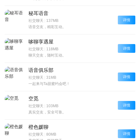
秘耳语音
详情
社交聊天
|
137MB
语音交友，精彩互动。
哆聊享遇屋
详情
社交聊天
|
118MB
聊天交友，随时互动。
语音俱乐部
详情
社交聊天
|
31MB
一起来与Ta甜蜜约会吧！
空觅
详情
社交聊天
|
103MB
真实交友，安全可靠。
橙色媛聊
详情
社交聊天
|
80MB