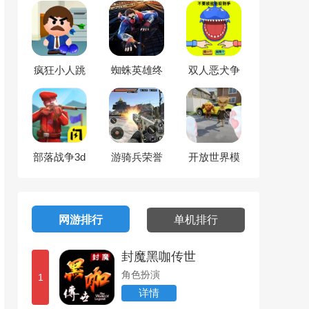
疯狂小人跳
蜘蛛英雄终
双人恶犬争
跃
极对决
霸
部落战争3d
游骑兵荣誉
开放世界模
狙击手射击
组
网游排行
单机排行
封魔黑咖传世
角色扮演
1
详情