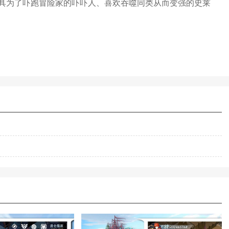
具为了吓跑冒险家的吓吓人、喜欢吞噬同类从而变强的史莱