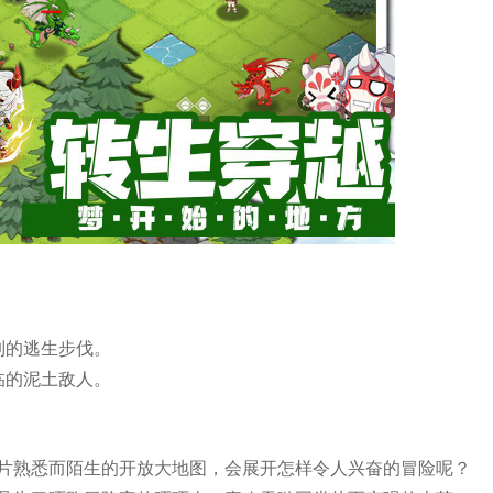
列的逃生步伐。
临的泥土敌人。
片熟悉而陌生的开放大地图，会展开怎样令人兴奋的冒险呢？