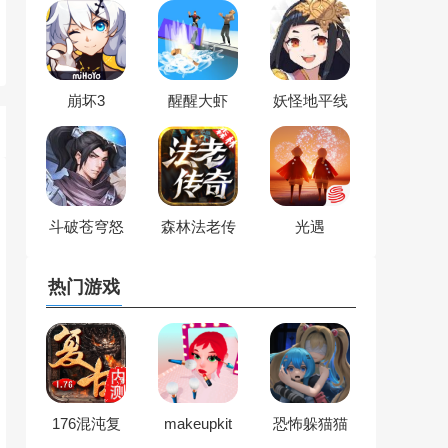
崩坏3
醒醒大虾
妖怪地平线
斗破苍穹怒
森林法老传
光遇
火云岚
奇
热门游戏
176混沌复
makeupkit
恐怖躲猫猫
古
眼影盒子
4