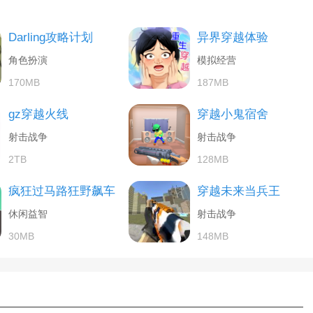
Darling攻略计划
异界穿越体验
角色扮演
模拟经营
170MB
187MB
gz穿越火线
穿越小鬼宿舍
射击战争
射击战争
2TB
128MB
疯狂过马路狂野飙车
穿越未来当兵王
休闲益智
射击战争
30MB
148MB