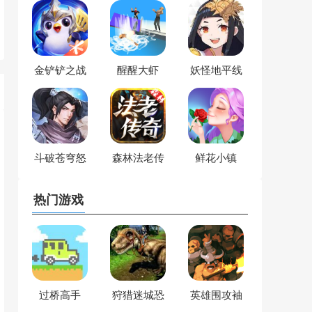
金铲铲之战
醒醒大虾
妖怪地平线
斗破苍穹怒
森林法老传
鲜花小镇
火云岚
奇
热门游戏
过桥高手
狩猎迷城恐
英雄围攻袖
龙大战
珍版