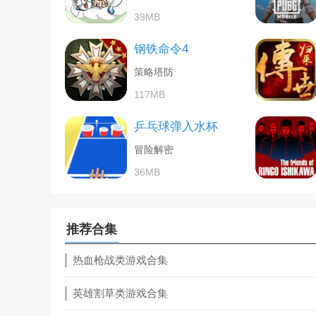
39MB
钢铁命令4
策略塔防
117MB
乒乓球弹入水杯
冒险解密
36MB
推荐合集
热血枪战类游戏合集
英雄割草类游戏合集