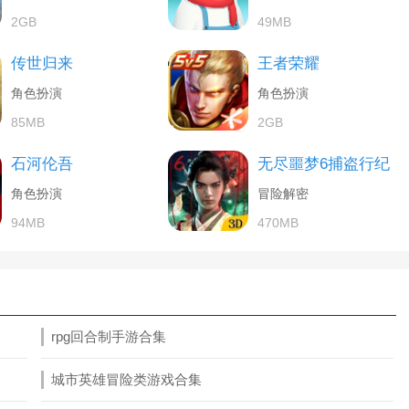
2GB
49MB
传世归来
王者荣耀
角色扮演
角色扮演
85MB
2GB
石河伦吾
无尽噩梦6捕盗行纪
角色扮演
冒险解密
94MB
470MB
rpg回合制手游合集
城市英雄冒险类游戏合集