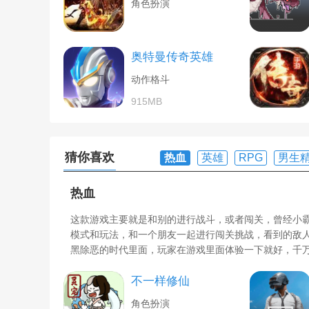
角色扮演
奥特曼传奇英雄
动作格斗
915MB
猜你喜欢
热血
英雄
RPG
男生
热血
这款游戏主要就是和别的进行战斗，或者闯关，曾经小
模式和玩法，和一个朋友一起进行闯关挑战，看到的敌
黑除恶的时代里面，玩家在游戏里面体验一下就好，千
不一样修仙
角色扮演