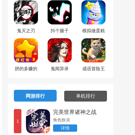
鬼灭之刃
抖个腿子
模拟做蛋糕
拼的多赚的
鬼闻异录
成语冒险王
多
网游排行
单机排行
完美世界诸神之战
角色扮演
1
详情