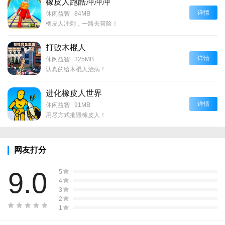
橡皮人跑酷冲冲冲
详情
休闲益智
|
84MB
橡皮人冲刺，一路去冒险！
打败木棍人
详情
休闲益智
|
325MB
认真的给木棍人治病！
进化橡皮人世界
详情
休闲益智
|
91MB
用尽方式摧毁橡皮人！
网友打分
9.0
5
4
3
2
1