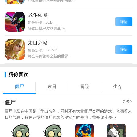
在这里进行不一样的射击战斗
战斗领域
详情
角色扮演
|
1GB
解锁出机甲皮肤去战斗!
末日之城
详情
角色扮演
|
173MB
将会带你领略全新的世界！
猜你喜欢
僵尸
末日
冒险
生存
更多>
僵尸
僵尸电影在中国是非常出名的，同时还有大量僵尸类型的游戏，充满着末
日的气息，各种造型的僵尸喜欢入侵安全的领地，需要你带领小