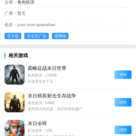
分类：
角色扮演
厂商：
暂无
包名：
com.mori.quanzhan
官方版
安全无广告
需网络
相关游戏
霸略征战末日世界
详情
角色扮演
|
178MB
在这里生存下去
末日精英射击生存战争
详情
角色扮演
|
64MB
使用强大的武器，消灭所有的僵尸
末日余晖
详情
射击战争
|
1GB