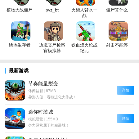
植物大战僵尸
pvz_bt
火柴人背水一
僵尸算什么
战
绝地生存者
边境丧尸检察
铁血烽火枪战
射击不能停
官模拟器
纪元
最新游戏
节奏能量裂变
详情
休闲益智
|
87MB
异形入侵，吞噬进化大作战！
迷你时装城
详情
模拟经营
|
155MB
努力经营属于的服装城！