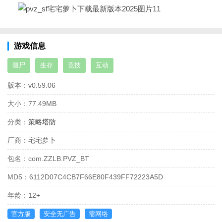
游戏信息
僵尸
生存
竞技
互动
版本：
v0.59.06
大小：
77.49MB
分类：
策略塔防
厂商：
宅宅萝卜
包名：
com.ZZLB.PVZ_BT
MD5：
6112D07C4CB7F66E80F439FF72223A5D
年龄：
12+
官方版
安全无广告
需网络