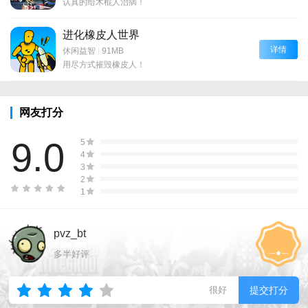
认真的给木棍人治病！
进化橡皮人世界
详情
休闲益智
|
91MB
用尽方式摧毁橡皮人！
网友打分
9.0
5
4
3
2
1
pvz_bt
多半好评
很好
提交打分