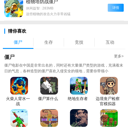
植物塔防战僵尸
详情
休闲益智
|
283MB
这些植物的攻击火力非常凶猛
猜你喜欢
僵尸
生存
竞技
互动
更多>
僵尸
僵尸电影在中国是非常出名的，同时还有大量僵尸类型的游戏，充满着末
日的气息，各种造型的僵尸喜欢入侵安全的领地，需要你带领小
火柴人背水一
僵尸算什么
绝地生存者
边境丧尸检察
战
官模拟器