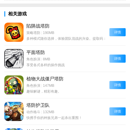
相关游戏
陷阱战塔防
详情
策略塔防
|
190MB
多种模式随你选择，体验团队混战的兴奋。提取码：6666
平面塔防
详情
角色扮演
|
8MB
享受各式各样的操作挑战
植物大战僵尸塔防
详情
角色扮演
|
147MB
趣味解谜，精彩有趣。
塔防护卫队
详情
动作格斗
|
132MB
快携手你的种族兄弟一起杀出重围！