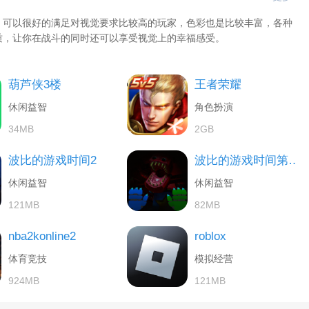
，可以很好的满足对视觉要求比较高的玩家，色彩也是比较丰富，各种
质，让你在战斗的同时还可以享受视觉上的幸福感受。
葫芦侠3楼
王者荣耀
休闲益智
角色扮演
34MB
2GB
波比的游戏时间2
波比的游戏时间第三章
休闲益智
休闲益智
121MB
82MB
nba2konline2
roblox
体育竞技
模拟经营
924MB
121MB