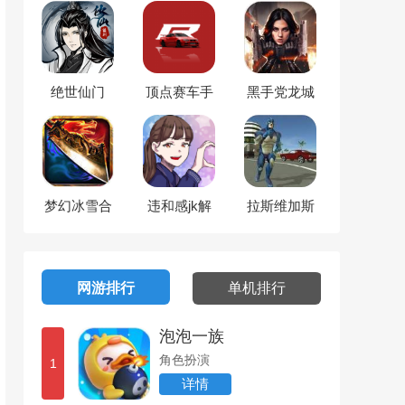
Royale
绝世仙门
顶点赛车手
黑手党龙城
崛起
梦幻冰雪合
违和感jk解
拉斯维加斯
击
谜
斗篷英雄
网游排行
单机排行
泡泡一族
角色扮演
1
详情