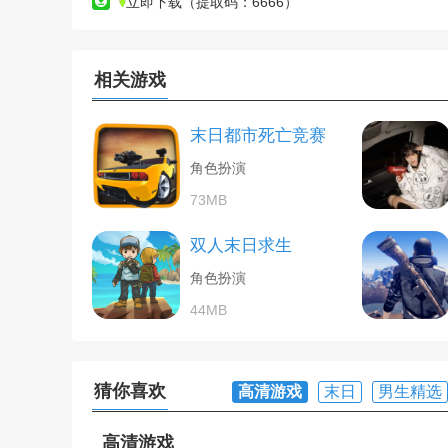
立即下载（提取码：6666）
相关游戏
末日都市死亡竞赛
角色扮演
73MB
双人末日求生
角色扮演
44MB
猜你喜欢
高清游戏
末日
男生精选
高清游戏