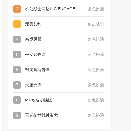
2
机动战士高达U.C.ENGAGE
角色扮演
3
无畏契约
射击战争
4
余烬风暴
角色扮演
5
平安姬物语
角色扮演
6
封魔碧海传世
角色扮演
7
大唐无双
角色扮演
8
MU攻速加强版
角色扮演
9
王者传世战神蚩尤
角色扮演