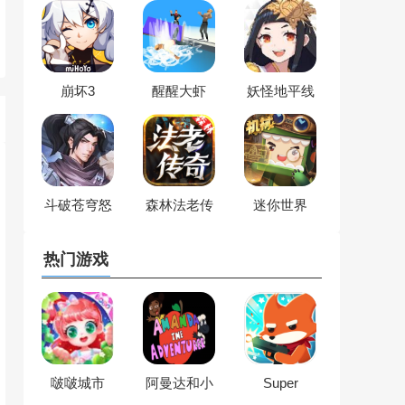
崩坏3
醒醒大虾
妖怪地平线
斗破苍穹怒
森林法老传
迷你世界
火云岚
奇
热门游戏
啵啵城市
阿曼达和小
Super
羊
Animal