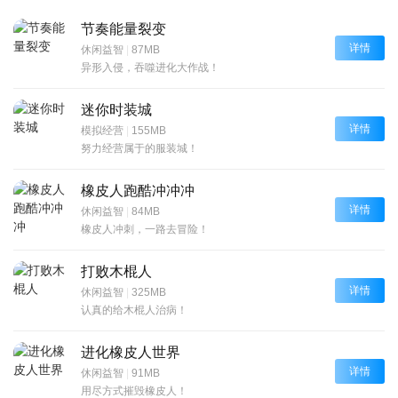
节奏能量裂变
详情
休闲益智
|
87MB
异形入侵，吞噬进化大作战！
迷你时装城
详情
模拟经营
|
155MB
努力经营属于的服装城！
橡皮人跑酷冲冲冲
详情
休闲益智
|
84MB
橡皮人冲刺，一路去冒险！
打败木棍人
详情
休闲益智
|
325MB
认真的给木棍人治病！
进化橡皮人世界
详情
休闲益智
|
91MB
用尽方式摧毁橡皮人！