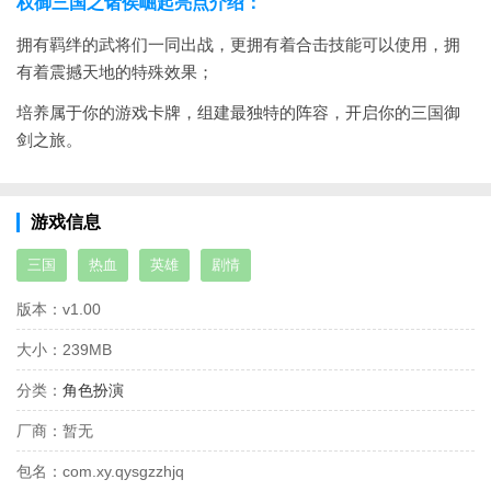
权御三国之诸侯崛起亮点介绍：
拥有羁绊的武将们一同出战，更拥有着合击技能可以使用，拥
有着震撼天地的特殊效果；
培养属于你的游戏卡牌，组建最独特的阵容，开启你的三国御
剑之旅。
游戏信息
三国
热血
英雄
剧情
版本：
v1.00
大小：
239MB
分类：
角色扮演
厂商：
暂无
包名：
com.xy.qysgzzhjq