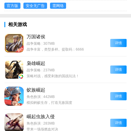
官方版
安全无广告
需网络
相关游戏
万国诸侯
详情
战争策略
|
307MB
战争丰富，类型多样。提取码：6666
枭雄崛起
详情
战争策略
|
237MB
策略对战，感受刺激的国战玩法！
蚁族崛起
详情
角色扮演
|
442MB
模拟蚂蚁生存，打造无敌国度
崛起虫族入侵
详情
角色扮演
|
283MB
带来一场场燃血对决