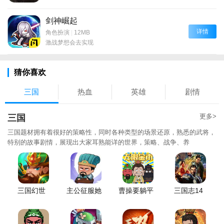
剑神崛起
详情
角色扮演
|
12MB
激战梦想会去实现
猜你喜欢
三国
热血
英雄
剧情
更多>
三国
三国题材拥有着很好的策略性，同时各种类型的场景还原，熟悉的武将，
特别的故事剧情，展现出大家耳熟能详的世界，策略、战争、养
三国幻世
主公征服她
曹操要躺平
三国志14