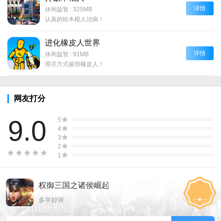
详情
休闲益智
|
325MB
认真的给木棍人治病！
进化橡皮人世界
详情
休闲益智
|
91MB
用尽方式摧毁橡皮人！
网友打分
9.0
5
4
3
2
1
权御三国之诸侯崛起
多半好评