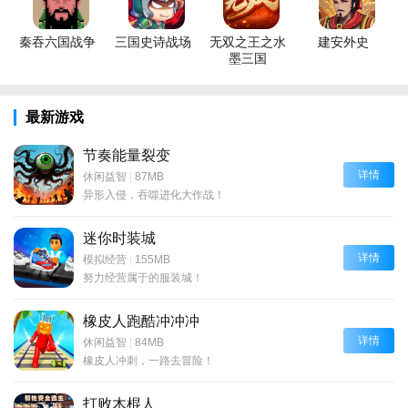
秦吞六国战争
三国史诗战场
无双之王之水
建安外史
墨三国
最新游戏
节奏能量裂变
详情
休闲益智
|
87MB
异形入侵，吞噬进化大作战！
迷你时装城
详情
模拟经营
|
155MB
努力经营属于的服装城！
橡皮人跑酷冲冲冲
详情
休闲益智
|
84MB
橡皮人冲刺，一路去冒险！
打败木棍人